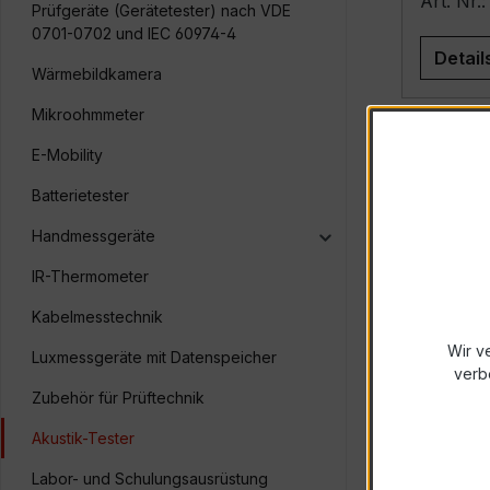
Art. Nr
Prüfgeräte (Gerätetester) nach VDE
0701-0702 und IEC 60974-4
Detail
Wärmebildkamera
Mikroohmmeter
E-Mobility
Batterietester
Handmessgeräte
IR-Thermometer
Kabelmesstechnik
Wir v
Luxmessgeräte mit Datenspeicher
verb
Zubehör für Prüftechnik
Akustik-Tester
Labor- und Schulungsausrüstung