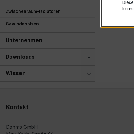
Diese
könn
Zwischenraum-Isolatoren
Gewindebolzen
Unternehmen
Downloads
Wissen
Kontakt
Dahms GmbH