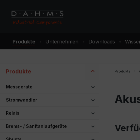
m Hauptinhalt springen
Zur Suche springen
Zur Hauptnavigation springen
Produkte
Unternehmen
Downloads
Wisse
Produkte
Produkte
Messgeräte
Akus
Stromwandler
Relais
Verfü
Brems- / Sanftanlaufgeräte
Shunts