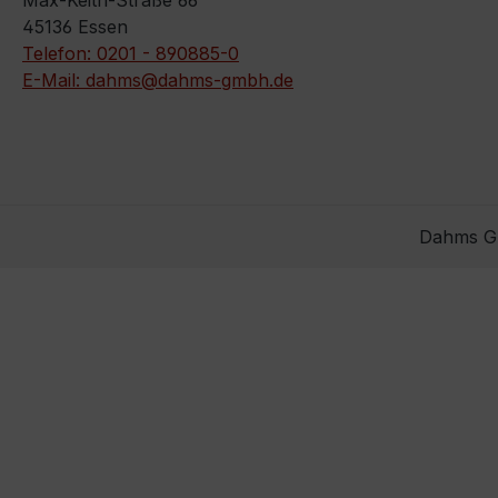
Max-Keith-Straße 66
45136 Essen
Telefon: 0201 - 890885-0
E-Mail: dahms@dahms-gmbh.de
Dahms Gm