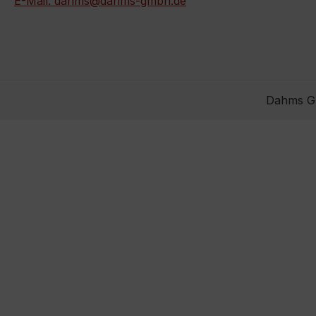
E-Mail: dahms@dahms-gmbh.de
Dahms Gm