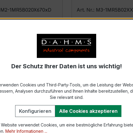
.: M2-1MR5B020X670xD
Art. Nr.: M3-1MR5B02X
s
Details
Der Schutz Ihrer Daten ist uns wichtig!
erwenden Cookies und Third-Party-Tools, um die Leistung der Webs
essern, Analysen durchzuführen und Ihnen Inhalte bereitzustellen, di
Sie relevant sind.
Konfigurieren
Alle Cookies akzeptieren
R5B.02XX.W72xx
 Website verwendet Cookies, um eine bestmögliche Erfahrung biet
en.
Mehr Informationen ...