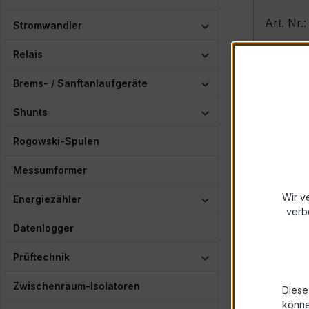
Art. Nr
Stromwandler
Relais
Detail
Brems- / Sanftanlaufgeräte
Shunts
Rogowski-Spulen
Messumformer
Wir v
Energiezähler
verb
Datenlogger
Prüftechnik
M3-1M
Zwischenraum-Isolatoren
Diese
könn