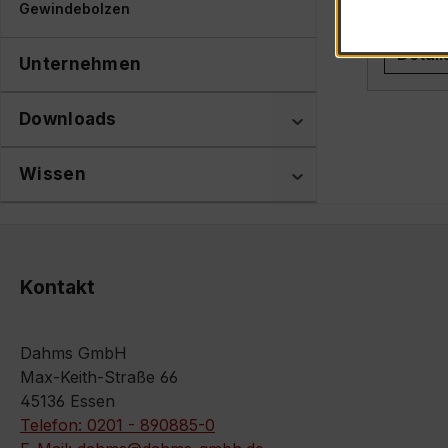
Art. Nr
Gewindebolzen
Detail
Unternehmen
Downloads
Wissen
Kontakt
Dahms GmbH
Max-Keith-Straße 66
45136 Essen
Telefon: 0201 - 890885-0