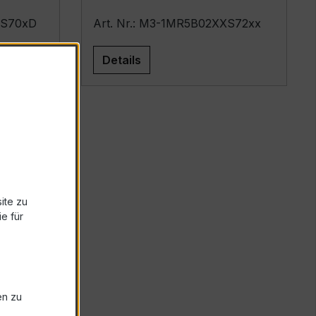
XS70xD
Art. Nr.: M3-1MR5B02XXS72xx
Details
ite zu
e für
en zu