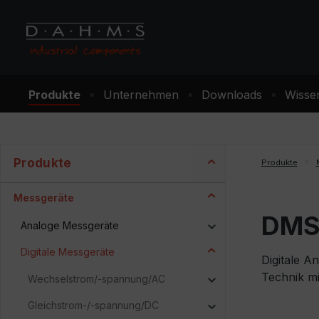
m Hauptinhalt springen
Zur Suche springen
Zur Hauptnavigation springen
Produkte
Unternehmen
Downloads
Wisse
Produkte
Produkte
Messgeräte
DMS 
Analoge Messgeräte
Digitale Messgeräte
Digitale A
Technik mi
Wechselstrom/-spannung/AC
Gleichstrom-/-spannung/DC