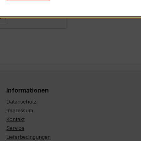
.: M3-1MR5B02XXW72xx
s
Informationen
Datenschutz
Impressum
Kontakt
Service
Lieferbedingungen