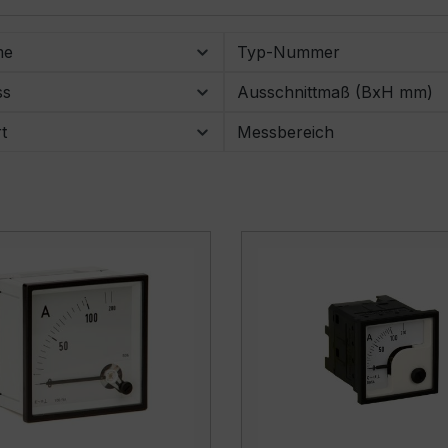
me
Typ-Nummer
ss
Ausschnittmaß (BxH mm)
t
Messbereich