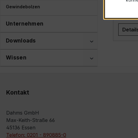
Gewindebolzen
Unternehmen
Detail
Downloads
Wissen
Kontakt
Dahms GmbH
Max-Keith-Straße 66
45136 Essen
Telefon: 0201 - 890885-0