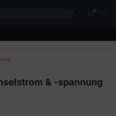
0
Deutsc
emeter
hselstrom & -spannung