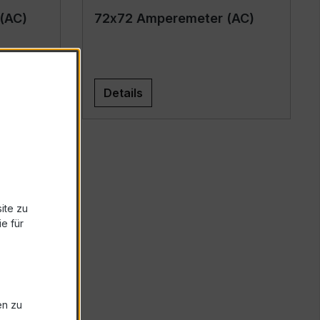
(AC)
72x72 Amperemeter (AC)
Details
ite zu
e für
en zu
schiene