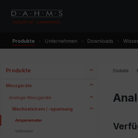
m Hauptinhalt springen
Zur Suche springen
Zur Hauptnavigation springen
Produkte
Unternehmen
Downloads
Wisse
Produkte
Produkte
Messgeräte
Anal
Analoge Messgeräte
Wechselstrom / -spannung
Amperemeter
Verfü
Voltmeter