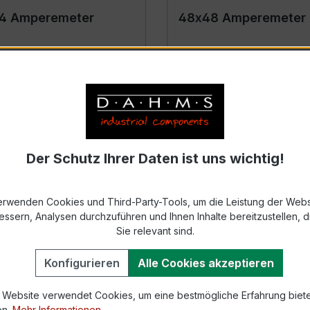
4 Amperemeter
48x48 Amperemeter 
s
Details
Der Schutz Ihrer Daten ist uns wichtig!
erwenden Cookies und Third-Party-Tools, um die Leistung der Webs
essern, Analysen durchzuführen und Ihnen Inhalte bereitzustellen, di
Sie relevant sind.
Konfigurieren
Alle Cookies akzeptieren
 Website verwendet Cookies, um eine bestmögliche Erfahrung biet
Amperemeter (AC)
Amperemeter für Hut
en.
Mehr Informationen ...