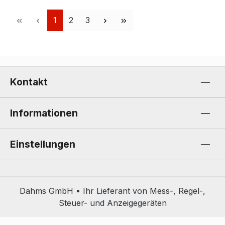
Seite
Seite
Seite
1
2
3
Kontakt
Informationen
Einstellungen
Dahms GmbH • Ihr Lieferant von Mess-, Regel-,
Steuer- und Anzeigegeräten