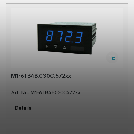
M1-6TB4B.030C.572xx
Art. Nr.: M1-6TB4B030C572xx
Details