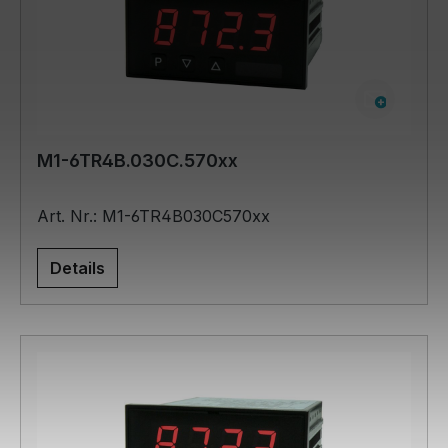
M1-6TR4B.030C.570xx
Art. Nr.: M1-6TR4B030C570xx
Details