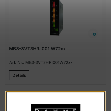
MB3-3VT3HR.I001.W72xx
Art. Nr.: MB3-3VT3HRI001W72xx
Details