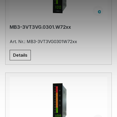
MB3-3VT3VG.0301.W72xx
Art. Nr.: MB3-3VT3VG0301W72xx
Details