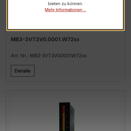
bieten zu können.
Mehr Informationen ...
MB3-3VT3VG.0001.W72xx
Art. Nr.: MB3-3VT3VG0001W72xx
Details