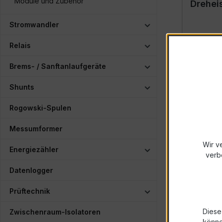
Module und Zubehör
Drehei
Messge
Stromwandler
Detail
Relais
Brems- / Sanftanlaufgeräte
Shunts
Rogowski-Spulen
Messumformer
Wir v
Energiezähler
verb
Datenlogger
Prüftechnik
Diese
Zwischenraum-Isolatoren
könn