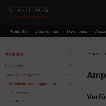
m Hauptinhalt springen
Zur Suche springen
Zur Hauptnavigation springen
Produkte
Unternehmen
Downloads
Wisse
Produkte
Produkte
Messgeräte
Ampe
Analoge Messgeräte
Wechselstrom / -spannung
Amperemeter
Verfü
Voltmeter