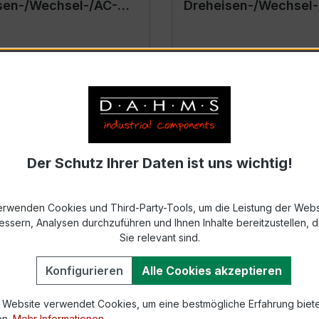
sen-/Wechsel-/AC-
Dreheisen-/Wechsel-
rät
Messgerät
s
Details
Der Schutz Ihrer Daten ist uns wichtig!
erwenden Cookies und Third-Party-Tools, um die Leistung der Webs
essern, Analysen durchzuführen und Ihnen Inhalte bereitzustellen, di
Sie relevant sind.
Konfigurieren
Alle Cookies akzeptieren
 Website verwendet Cookies, um eine bestmögliche Erfahrung biet
en.
Mehr Informationen ...