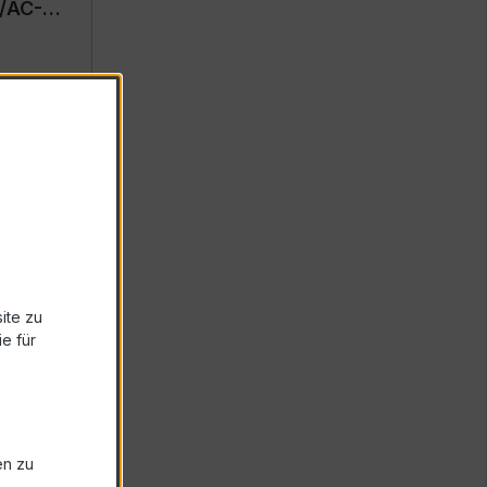
/AC-
ite zu
e für
en zu