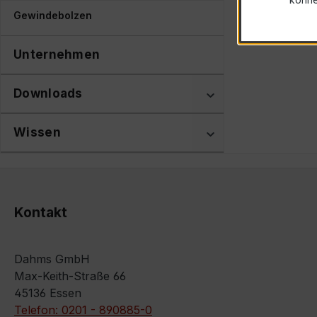
Gewindebolzen
Unternehmen
Downloads
Wissen
Kontakt
Dahms GmbH
Max-Keith-Straße 66
45136 Essen
Telefon: 0201 - 890885-0