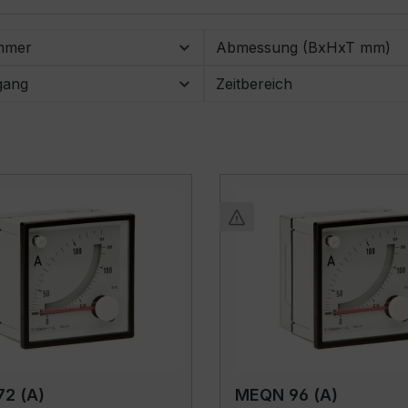
mmer
Abmessung (BxHxT mm)
gang
Zeitbereich
2 (A)
MEQN 96 (A)