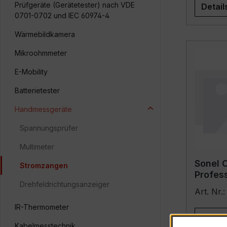
Prüfgeräte (Gerätetester) nach VDE
Detail
0701-0702 und IEC 60974-4
Wärmebildkamera
Mikroohmmeter
E-Mobility
Batterietester
Handmessgeräte
Spannungsprüfer
Multimeter
Sonel 
Stromzangen
Profess
Drehfeldrichtungsanzeiger
PV
Art. Nr
IR-Thermometer
Detail
Kabelmesstechnik