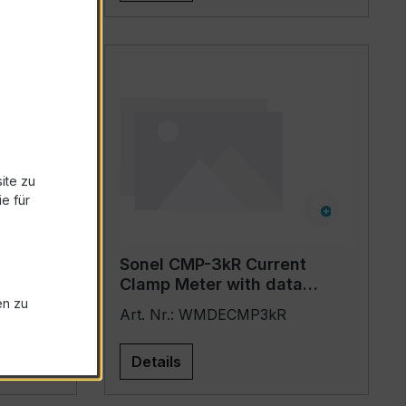
ite zu
e für
mp-on
Sonel CMP-3kR Current
Clamp Meter with data
logger
en zu
0
Art. Nr.: WMDECMP3kR
Details