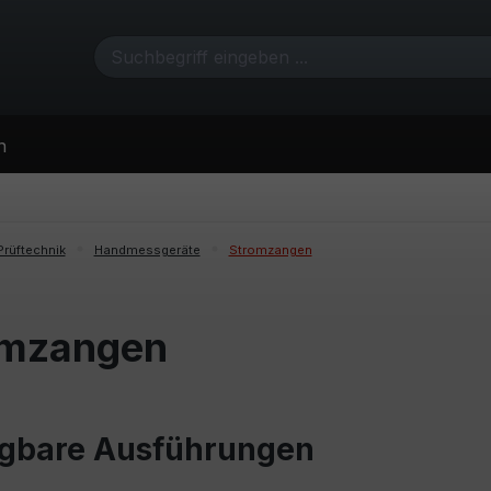
n
Prüftechnik
Handmessgeräte
Stromzangen
omzangen
gbare Ausführungen