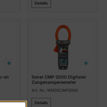
Details
p-on
Sonel CMP-2000 Digitaler
Zangenamperemeter
Art. Nr.: WMDECMP2000
Details