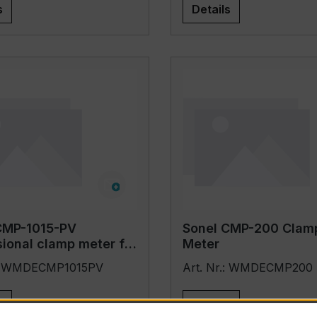
s
Details
CMP-1015-PV
Sonel CMP-200 Clam
ional clamp meter for
Meter
.: WMDECMP1015PV
Art. Nr.: WMDECMP200
s
Details