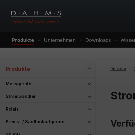
m Hauptinhalt springen
Zur Suche springen
Zur Hauptnavigation springen
Produkte
Unternehmen
Downloads
Wisse
Produkte
Produkte
Messgeräte
Str
Stromwandler
Relais
Verfü
Brems- / Sanftanlaufgeräte
Shunts