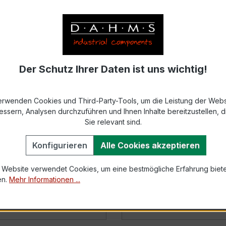
Der Schutz Ihrer Daten ist uns wichtig!
erwenden Cookies und Third-Party-Tools, um die Leistung der Webs
essern, Analysen durchzuführen und Ihnen Inhalte bereitzustellen, di
Sie relevant sind.
Konfigurieren
Alle Cookies akzeptieren
CMP-200F Fork Clamp
Sonel CMP-3000 Cla
Meter
 Website verwendet Cookies, um eine bestmögliche Erfahrung biet
r.: WMDECMP200F
Art. Nr.: WMDECMP300
en.
Mehr Informationen ...
s
Details