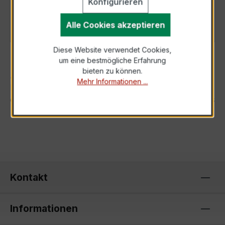
Konfigurieren
Details
Alle Cookies akzeptieren
Diese Website verwendet Cookies,
um eine bestmögliche Erfahrung
bieten zu können.
Amperemeter zur Messung von Wechselstrom mit
Mehr Informationen ...
Bimetallmesswerk zur Anzeige des Maximalwertes
des in einer bestimmten Zeitdauer fließenden Stromes
mit rotem Schleppzeiger.
Kontakt
Informationen