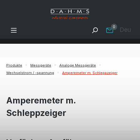
Zum Hauptinhalt springen
0
Deutsc
Produkte
Messgeräte
Analoge Messgeräte
Wechselstrom / -spannung
Amperemeter m. Schleppzeiger
Amperemeter m.
Schleppzeiger