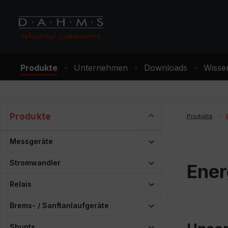
m Hauptinhalt springen
Zur Suche springen
Zur Hauptnavigation springen
Produkte
Unternehmen
Downloads
Wisse
Produkte
Produkte
Messgeräte
Stromwandler
Ener
Relais
Brems- / Sanftanlaufgeräte
Shunts