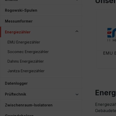
Unser
Rogowski-Spulen
Messumformer
Energiezähler
EMU Energiezähler
Socomec Energiezähler
EMU E
Dahms Energiezähler
Janitza Energiezähler
Datenlogger
Energ
Prüftechnik
Energiezäh
Zwischenraum-Isolatoren
Gebäudetec
Gewindebolzen