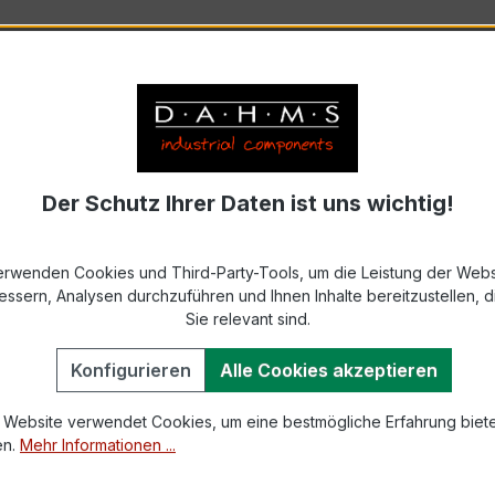
 Energiezähler im Überblick
ltige Messbereiche:
Strom, Gas, Wärme und mehr.
ässigkeit:
Hohe Messgenauigkeit für exakte Abrechnunge
ne Technik:
Digitale und analoge Zähler mit Schnittstellen
he Installation:
Flexibel einsetzbar in verschiedenen Anla
Der Schutz Ihrer Daten ist uns wichtig!
he Einsatzgebiete
erwenden Cookies und Third-Party-Tools, um die Leistung der Webs
ler werden eingesetzt in Energieversorgungsanlagen, Prod
essern, Analysen durchzuführen und Ihnen Inhalte bereitzustellen, di
e Verbrauchserfassung notwendig ist. Sie unterstützen die 
Sie relevant sind.
Konfigurieren
Alle Cookies akzeptieren
GmbH – Ihr Partner für hochwertige E
 Website verwendet Cookies, um eine bestmögliche Erfahrung biet
 Ihnen eine breite Palette an Energiezählern, die genau au
en.
Mehr Informationen ...
en Erfahrung unterstützen wir Sie bei Auswahl, Installatio