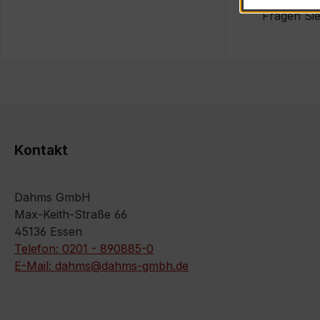
Fragen Sie
Kontakt
Dahms GmbH
Max-Keith-Straße 66
45136 Essen
Telefon: 0201 - 890885-0
E-Mail: dahms@dahms-gmbh.de