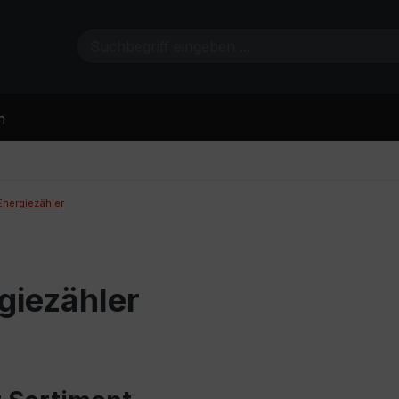
n
Energiezähler
giezähler