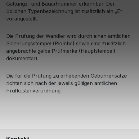
Gattungs- und Bauartnummer erkennbar. Der
üblichen Typenbezeichnung ist zusätzlich ein „E“
vorangestellt.
Die Prüfung der Wandler wird durch einen amtlichen
Sicherungsstempel (Plombe) sowie eine zusätzlich
angebrachte gelbe Prüfmarke (Hauptstempel)
dokumentiert.
Die für die Prüfung zu erhebenden Gebührensätze
richten sich nach der jeweils gültigen amtlichen
Prüfkostenverordnung.
Kontakt