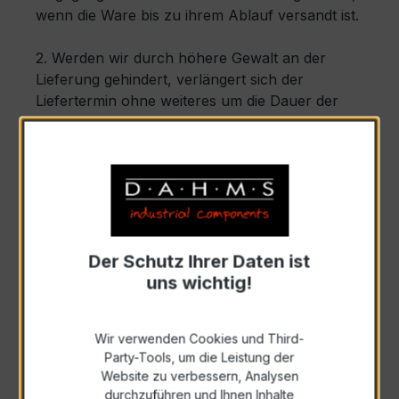
wenn die Ware bis zu ihrem Ablauf versandt ist.
2. Werden wir durch höhere Gewalt an der
Lieferung gehindert, verlängert sich der
Liefertermin ohne weiteres um die Dauer der
Einwirkung der höheren Gewalt zuzüglich einer
angemessenen Anlaufzeit. Der höheren Gewalt
stehen unvorhersehbare und von uns nicht zu
vertretende Umstände gleich, welche uns die
Lieferung unzumutbar erschweren oder
vorübergehend unmöglich machen. Beispiele
dafür sind Lieferverzögerungen bei den
Der Schutz Ihrer Daten ist
vorgesehenen Vorlieferanten, Arbeitskampf,
uns wichtig!
behördliche Maßnahmen, Rohmaterial- oder
Energiemangel, wesentliche Betriebsstörungen
etwa durch Zerstörung des Betriebes im
Wir verwenden Cookies und Third-
Ganzen oder wichtigen Abteilungen oder durch
Party-Tools, um die Leistung der
Website zu verbessern, Analysen
den Ausfall unentbehrlicher Fertigungsanlagen,
durchzuführen und Ihnen Inhalte