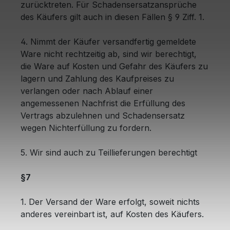
zurücktreten. Für Schadensersatzansprüche
des Käufers gilt auch in diesen Fällen § 9 Ziff. 1.
4. Nimmt der Käufer versandfertig gemeldete
Ware nicht rechtzeitig ab, sind wir berechtigt,
die Ware auf Kosten und Gefahr des Käufers zu
lagern und Zahlung des Kaufpreises zu
verlangen oder nach Ablauf einer
angemessenen Nachfrist die Erfüllung des
Vertrags abzulehnen und Schadensersatz
wegen Nichterfüllung zu fordern.
5. Wir sind auch zu Teillieferungen berechtigt
§7
1. Der Versand der Ware erfolgt, soweit nichts
anderes vereinbart ist, auf Kosten des Käufers.