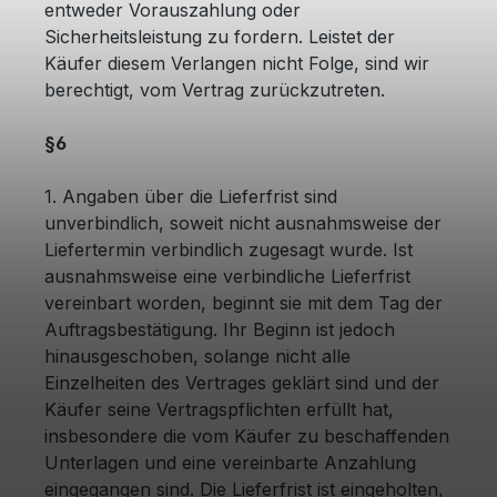
entweder Vorauszahlung oder
Sicherheitsleistung zu fordern. Leistet der
Käufer diesem Verlangen nicht Folge, sind wir
berechtigt, vom Vertrag zurückzutreten.
§6
1. Angaben über die Lieferfrist sind
unverbindlich, soweit nicht ausnahmsweise der
Liefertermin verbindlich zugesagt wurde. Ist
ausnahmsweise eine verbindliche Lieferfrist
vereinbart worden, beginnt sie mit dem Tag der
Auftragsbestätigung. Ihr Beginn ist jedoch
hinausgeschoben, solange nicht alle
Einzelheiten des Vertrages geklärt sind und der
Käufer seine Vertragspflichten erfüllt hat,
insbesondere die vom Käufer zu beschaffenden
Unterlagen und eine vereinbarte Anzahlung
eingegangen sind. Die Lieferfrist ist eingeholten,