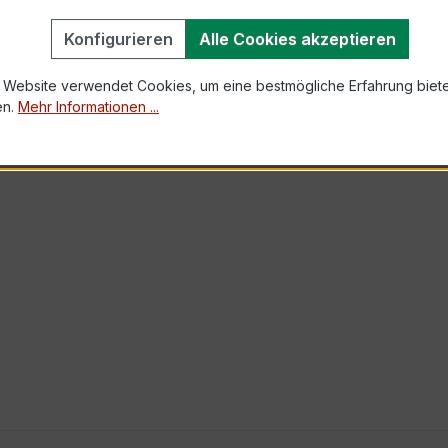
e Detector
Konfigurieren
Alle Cookies akzeptieren
.: WMDEVT3
 Website verwendet Cookies, um eine bestmögliche Erfahrung biet
s
en.
Mehr Informationen ...