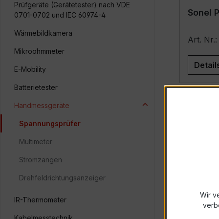
Prüfgeräte (Gerätetester) nach VDE
Sonel P
0701-0702 und IEC 60974-4
Wärmebildkamera
Art. Nr
Mikroohmmeter
Detail
E-Mobility
Batterietester
Handmessgeräte
Spannungsprüfer
Multimeter
Stromzangen
Drehfeldrichtungsanzeiger
Wir v
IR-Thermometer
verb
Sonel 
Kabelmesstechnik