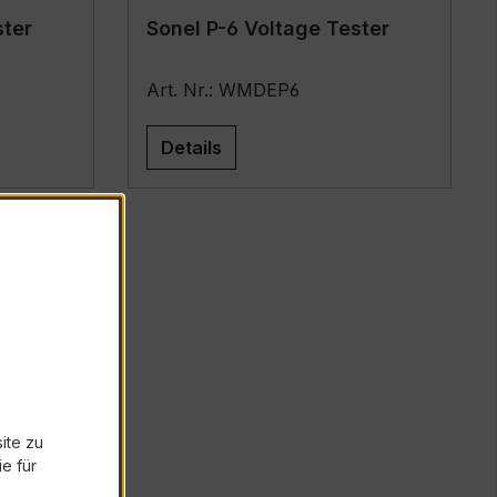
ster
Sonel P-6 Voltage Tester
Art. Nr.: WMDEP6
Details
ite zu
e für