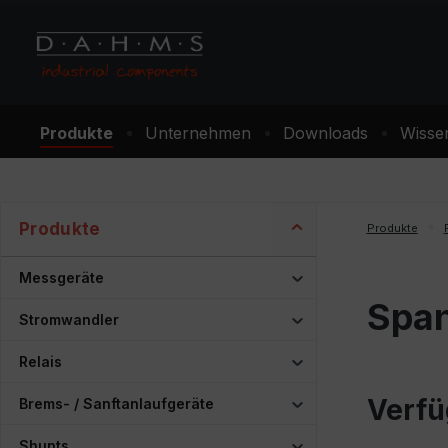
m Hauptinhalt springen
Zur Suche springen
Zur Hauptnavigation springen
Produkte
Unternehmen
Downloads
Wisse
Produkte
Produkte
Messgeräte
Spa
Stromwandler
Relais
Verfü
Brems- / Sanftanlaufgeräte
Shunts