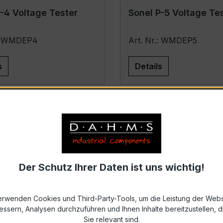
-4 Voltage Tester
Sonel P-5 Voltage Te
.: WMDEP4
Art. Nr.: WMDEP5
s
Details
Der Schutz Ihrer Daten ist uns wichtig!
erwenden Cookies und Third-Party-Tools, um die Leistung der Webs
essern, Analysen durchzuführen und Ihnen Inhalte bereitzustellen, di
VT-3 Non-contact AC
Sie relevant sind.