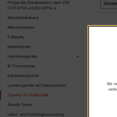
Prüfgeräte (Gerätetester) nach VDE
Detail
0701-0702 und IEC 60974-4
Wärmebildkamera
Mikroohmmeter
E-Mobility
Batterietester
Handmessgeräte
IR-Thermometer
Kabelmesstechnik
Wir v
Luxmessgeräte mit Datenspeicher
verb
Zubehör für Prüftechnik
Akustik-Tester
Labor- und Schulungsausrüstung