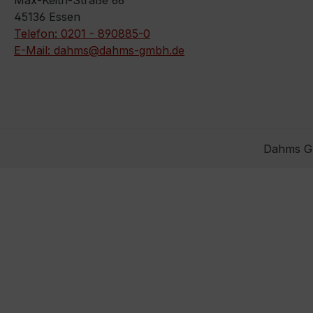
Max-Keith-Straße 66
45136 Essen
Telefon: 0201 - 890885-0
E-Mail: dahms@dahms-gmbh.de
Dahms Gm