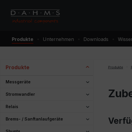
m Hauptinhalt springen
Zur Suche springen
Zur Hauptnavigation springen
Produkte
Unternehmen
Downloads
Wisse
Produkte
Produkte
Messgeräte
Zube
Stromwandler
Relais
Verfü
Brems- / Sanftanlaufgeräte
Shunts