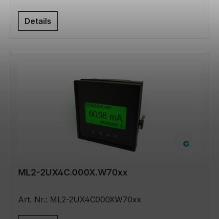
Details
ML2-2UX4C.000X.W70xx
Art. Nr.: ML2-2UX4C000XW70xx