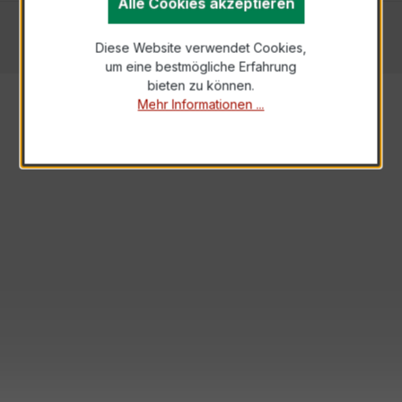
Alle Cookies akzeptieren
Dahms GmbH • Ihr Lieferant von Mess-, Regel-,
Steuer- und Anzeigegeräten
Diese Website verwendet Cookies,
um eine bestmögliche Erfahrung
bieten zu können.
Mehr Informationen ...