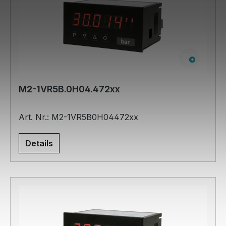
M2-1VR5B.0H04.472xx
Art. Nr.: M2-1VR5B0H04472xx
Details