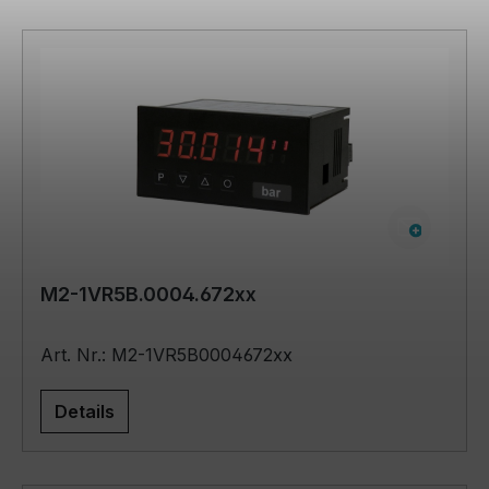
M2-1VR5B.0004.672xx
Art. Nr.: M2-1VR5B0004672xx
Details