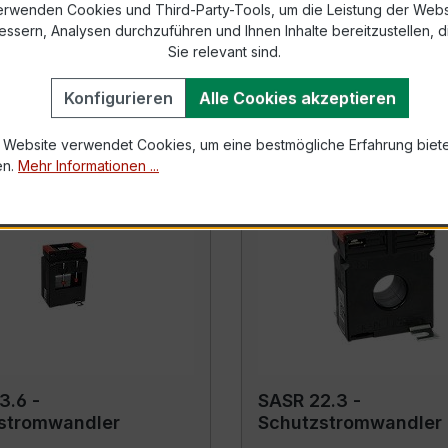
stromwandler
Schutzstromwandler
erwenden Cookies und Third-Party-Tools, um die Leistung der Webs
essern, Analysen durchzuführen und Ihnen Inhalte bereitzustellen, di
Sie relevant sind.
s
Details
Konfigurieren
Alle Cookies akzeptieren
 Website verwendet Cookies, um eine bestmögliche Erfahrung biet
en.
Mehr Informationen ...
3.6 -
SASR 22.3 -
stromwandler
Schutzstromwandler