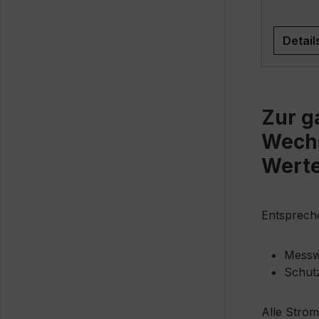
Detail
Zur
ga
Wechs
Wert
Entspreche
Messw
Schut
Alle Strom