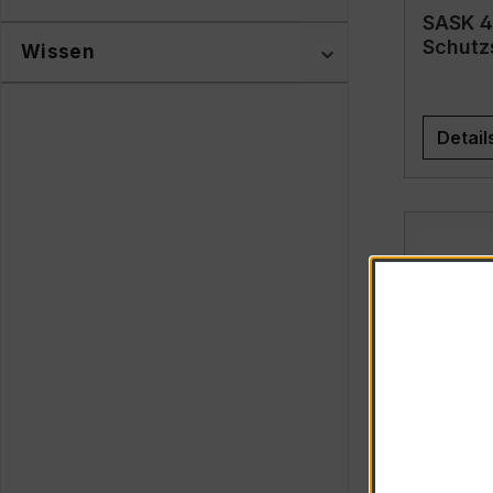
SASK 4
Schutz
Wissen
Detail
SASK 5