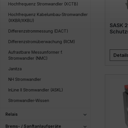
Hochfrequenz Stromwandler (XCTB)
Hochfrequenz Kabelumbau-Stromwandler
(XKBR/XKBU)
SASK 21
Differenzstrommessung (DACT)
Schutz
Differenzstromüberwachung (RCM)
Aufrastbare Messumformer f.
Detail
Stromwandler (NMC)
Janitza
NH Stromwandler
InLine II Stromwandler (ASKL)
Stromwandler-Wissen
Relais
Brems- / Sanftanlaufgeräte