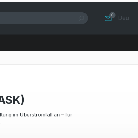
0
Deutsc
ASK)
ung im Überstromfall an – für
.