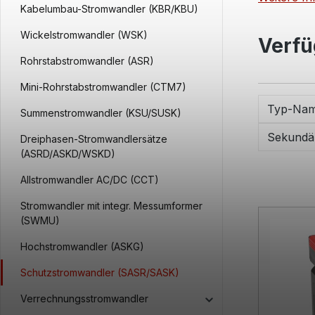
Kabelumbau-Stromwandler (KBR/KBU)
Wickelstromwandler (WSK)
Verfü
Rohrstabstromwandler (ASR)
Mini-Rohrstabstromwandler (CTM7)
Typ-Na
Summenstromwandler (KSU/SUSK)
Sekundä
Dreiphasen-Stromwandlersätze
(ASRD/ASKD/WSKD)
Allstromwandler AC/DC (CCT)
Stromwandler mit integr. Messumformer
(SWMU)
Hochstromwandler (ASKG)
Schutzstromwandler (SASR/SASK)
Verrechnungsstromwandler