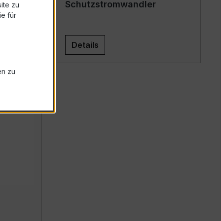
Schutzstromwandler
ite zu
e für
Details
en zu