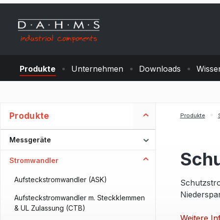
m Hauptinhalt springen
Zur Suche springen
Zur Hauptnavigation springen
Produkte
Unternehmen
Downloads
Wisse
Produkte
Produkte
Messgeräte
Schu
Stromwandler
Aufsteckstromwandler (ASK)
Schutzstr
Niederspan
Aufsteckstromwandler m. Steckklemmen
& UL Zulassung (CTB)
Weitere In