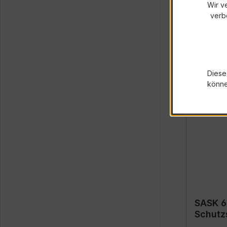
Schutz
Wir v
verb
Detail
Diese
könn
SASK 6
Schutz