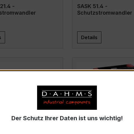
21.4 -
SASK 51.4 -
stromwandler
Schutzstromwandler
s
Details
Der Schutz Ihrer Daten ist uns wichtig!
41.4 -
SASK 61.10 -