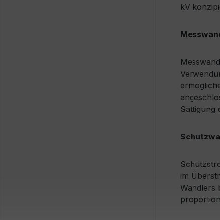
kV konzipi
Messwand
Messwandle
Verwendun
ermögliche
angeschlos
Sättigung 
Schutzwa
Schutzstr
im Überstr
Wandlers b
proportion