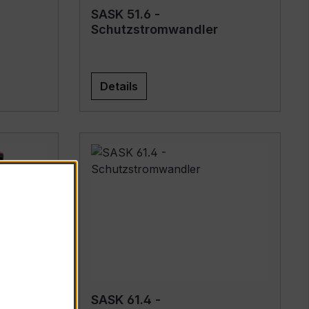
SASK 51.6 -
Schutzstromwandler
Details
SASK 61.4 -