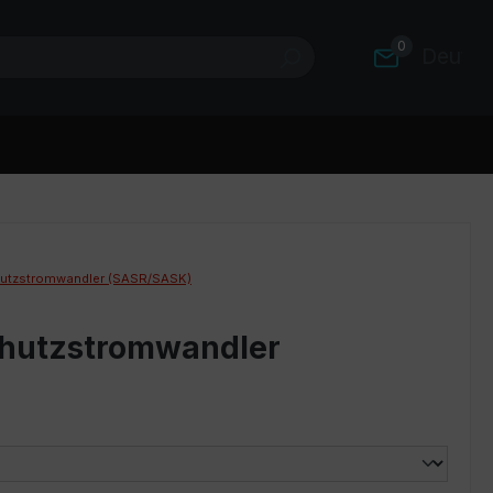
0
Deutsc
utzstromwandler (SASR/SASK)
chutzstromwandler