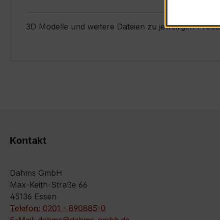
3D Modelle und weitere Dateien zu jeweiligen Prod
Kontakt
Dahms GmbH
Max-Keith-Straße 66
45136 Essen
Telefon: 0201 - 890885-0