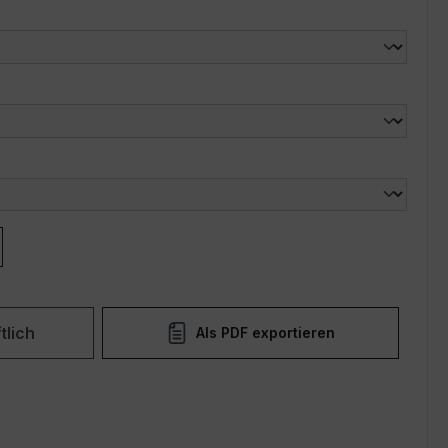
len
len
tlich
Als PDF exportieren