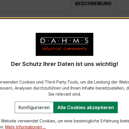
BESCHREIBUNG
kter, hochpräziser Niederspannungs-Messwandler der bewäh
nd industriellen Mess- und Überwachungssystemen entwickel
Der Schutz Ihrer Daten ist uns wichtig!
erwenden Cookies und Third-Party-Tools, um die Leistung der Webs
ch seine sehr kompakte Bauform, hohe Zuverlässigkeit und
essern, Analysen durchzuführen und Ihnen Inhalte bereitzustellen, di
rt wird (z. B. kleinere Verteiler, Messplätze, Energie-M
Sie relevant sind.
b Lager oder konfigurieren für Sie weitere Varianten der Ba
Konfigurieren
Alle Cookies akzeptieren
 Website verwendet Cookies, um eine bestmögliche Erfahrung biet
!
en.
Mehr Informationen ...