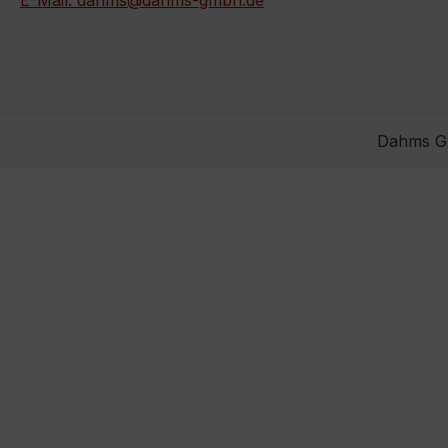
E-Mail: dahms@dahms-gmbh.de
Dahms Gm