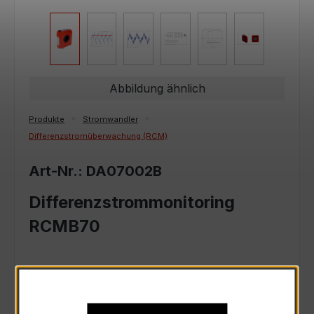
Abbildung ähnlich
Produkte
Stromwandler
Differenzstromüberwachung (RCM)
Art-Nr.: DA07002B
Differenzstrommonitoring
RCMB70
Art. Nr.:
DA07002B