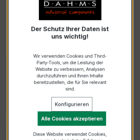
Anfrage schriftlich
Als PDF exportieren
Der Schutz Ihrer Daten ist
uns wichtig!
Wir verwenden Cookies und Third-
Party-Tools, um die Leistung der
BESCHREIBUNG
Website zu verbessern, Analysen
durchzuführen und Ihnen Inhalte
Variabler Differenzstrommonitor vom Typ B7B
bereitzustellen, die für Sie relevant
+ zur Messung von DC- und AC-
sind.
Differenzströmen bis 100 kHz mit analogem 4-
20 mA -…
Mehr
Konfigurieren
DOWNLOADS
Alle Cookies akzeptieren
Diese Website verwendet Cookies,