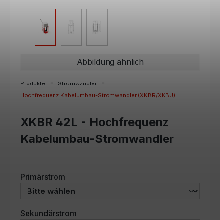
Abbildung ähnlich
Produkte
Stromwandler
Hochfrequenz Kabelumbau-Stromwandler (XKBR/XKBU)
XKBR 42L - Hochfrequenz
Kabelumbau-Stromwandler
auswählen
Primärstrom
auswählen
Sekundärstrom