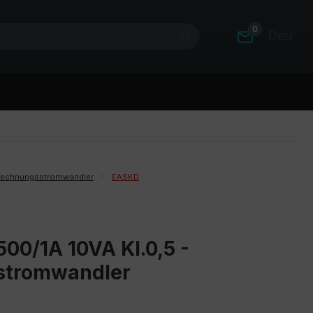
0
Deutsc
rechnungsstromwandler
EASKD
00/1A 10VA Kl.0,5 -
stromwandler