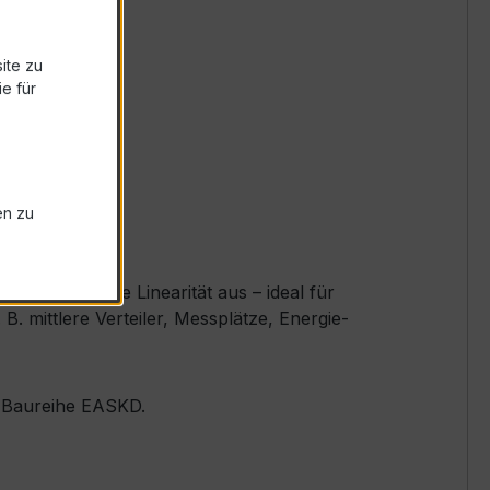
ite zu
e für
en zu
nd exzellente Linearität aus – ideal für
 mittlere Verteiler, Messplätze, Energie-
er Baureihe EASKD.