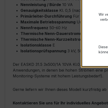
Nennleistung / Bürde
10 VA
Genauigkeitsklasse
Kl. 0,5 (nach IEC/EN 6186
Wir v
Primärleiter-Durchführung
Für Rundleiter bi
verb
Maximale Betriebsspannung
Um ≤ 0,72 kV
Nennfrequenz
50–60 Hz
Thermische Nenn-Dauerstromstärke
Icth = 
Thermische Nenn-Kurzzeitstromstärke
Ith = 
Isolationsklasse
E
Diese
Isolationsprüfspannung
3 kV, 50 Hz, 1 min
könn
Der EASKD 31.5 3x500/1A 10VA Kl.0,5 zeichnet sich 
Anwendungen, in denen bei hohen Strömen eine präz
Monitoring-Systeme mit hohem Leistungsbedarf).
Gerne liefern wir Ihnen dieses Modell kurzfristig 
Kontaktieren Sie uns für Ihr individuelles Angebot