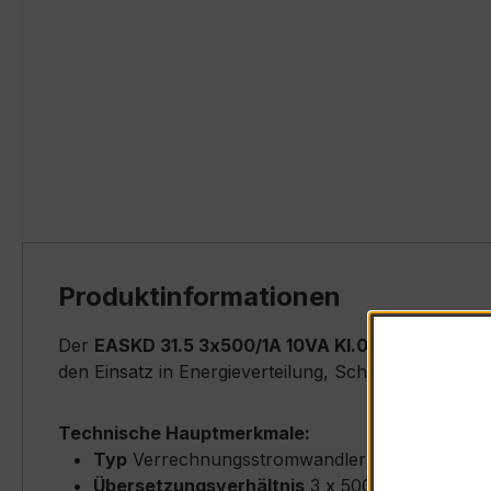
Produktinformationen
Der
EASKD 31.5 3x500/1A 10VA Kl.0,5
ist ein kom
den Einsatz in Energieverteilung, Schaltanlagen, Z
Technische Hauptmerkmale:
Typ
Verrechnungsstromwandler (Ringkern-Typ
Übersetzungsverhältnis
3 x 500/1 A (Primär