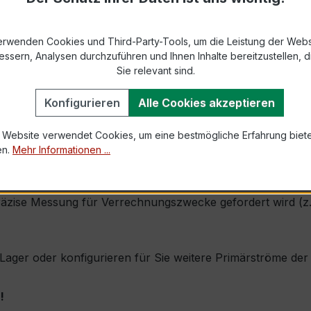
9-2 bzw. DIN EN 61869-2)
erwenden Cookies und Third-Party-Tools, um die Leistung der Webs
s max. Ø 31 mm (Kabeldurchführung)
essern, Analysen durchzuführen und Ihnen Inhalte bereitzustellen, di
Sie relevant sind.
1,0 × Ipr (Dauerstrom 1 × Primärnennstrom)
Konfigurieren
Alle Cookies akzeptieren
60 × Ipr, 1 s
 Website verwendet Cookies, um eine bestmögliche Erfahrung biet
en.
Mehr Informationen ...
durch seine sehr kompakte Bauform, hohe Zuverlässigkeit u
ise Messung für Verrechnungszwecke gefordert wird (z. B.
ab Lager oder konfigurieren für Sie weitere Primärströme d
!