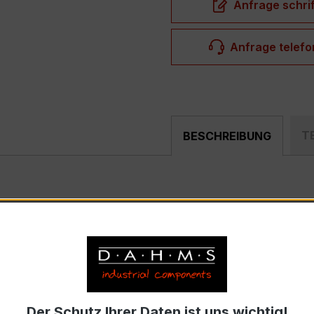
Anfrage schrif
Anfrage telefo
T
BESCHREIBUNG
pakter, hochpräziser Niederspannungs-Verrechnungsstromw
ählerfeldern und industriellen Mess- und Überwachungssyst
e) – EASKD 31.5
nennstrom 500 A pro Phase, Sekundärnennstrom 1 A)
Der Schutz Ihrer Daten ist uns wichtig!