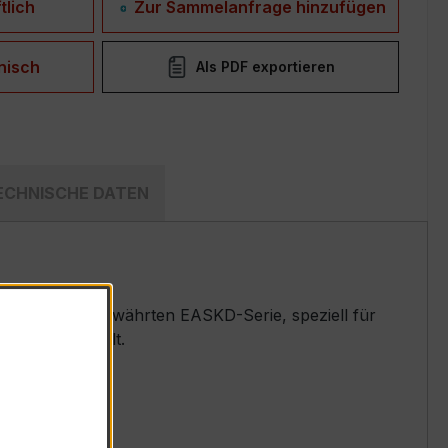
tlich
Zur Sammelanfrage hinzufügen
nisch
Als PDF exportieren
ECHNISCHE DATEN
andler der bewährten EASKD-Serie, speziell für
emen entwickelt.