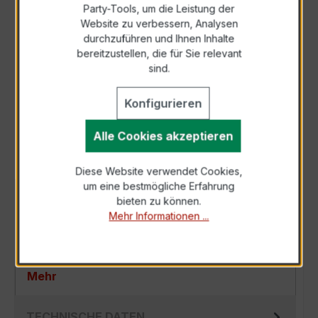
Party-Tools, um die Leistung der
Zur Sammelanfrage hinzufügen
Website zu verbessern, Analysen
durchzuführen und Ihnen Inhalte
bereitzustellen, die für Sie relevant
Anfrage telefonisch
sind.
Konfigurieren
Als PDF exportieren
Alle Cookies akzeptieren
Diese Website verwendet Cookies,
um eine bestmögliche Erfahrung
BESCHREIBUNG
bieten zu können.
Mehr Informationen ...
Der EASKD 31.5 3x500/1A 10VA Kl.0,5 ist ein
kompakter, hochpräziser Niederspannungs-
Verrechnungsstromwandler der bewährten E…
Mehr
TECHNISCHE DATEN