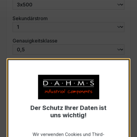
auswählen
Sekundärstrom
auswählen
Genauigkeitsklasse
auswählen
Scheinleistung (VA)
Auswahl zurücksetzen
Der Schutz Ihrer Daten ist
Art. Nr.:
57765
uns wichtig!
Anfrage schriftlich
Wir verwenden Cookies und Third-