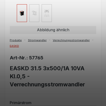
Abbildung ähnlich
Produkte
Stromwandler
Verrechnungsstromwandler
EASKD
Art-Nr.: 57765
EASKD 31.5 3x500/1A 10VA
Kl.0,5 -
Verrechnungsstromwandler
auswählen
Primärstrom