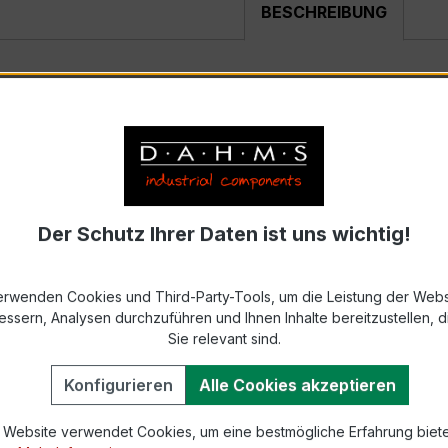
BESCHREIBUNG
hnungsstromwandler
ist ein kompakter, hochpräziser Ni
g, Schaltanlagen, Zählerfeldern und industriellen Mess- u
Der Schutz Ihrer Daten ist uns wichtig!
durch seine sehr kompakte Bauform, hohe Zuverlässigkeit u
erwenden Cookies und Third-Party-Tools, um die Leistung der Webs
rrechnungszwecke gefordert wird (z. B. kleinere Verteile
essern, Analysen durchzuführen und Ihnen Inhalte bereitzustellen, di
Sie relevant sind.
Konfigurieren
Alle Cookies akzeptieren
b Lager oder konfigurieren für Sie weitere Varianten der Ba
 Website verwendet Cookies, um eine bestmögliche Erfahrung biet