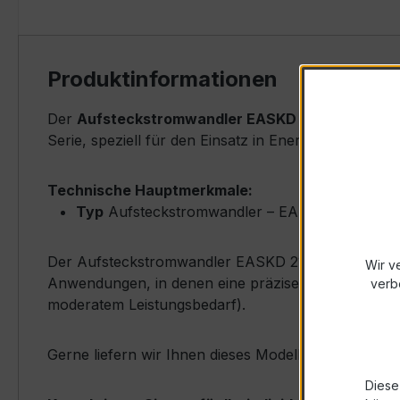
Produktinformationen
Der
Aufsteckstromwandler EASKD 21.3 - Verrec
Serie, speziell für den Einsatz in Energieverteilun
Technische Hauptmerkmale:
Typ
Aufsteckstromwandler – EASKD 21.3
Der Aufsteckstromwandler EASKD 21.3 zeichnet sich 
Wir v
Anwendungen, in denen eine präzise Messung für Ve
verb
moderatem Leistungsbedarf).
Gerne liefern wir Ihnen dieses Modell kurzfristig a
Diese