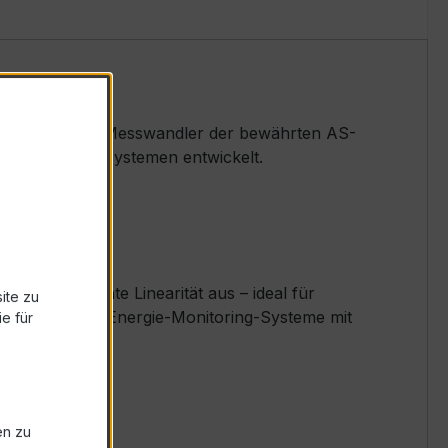
ederspannungs-Messwandler der bewährten AS-
nd Überwachungssystemen entwickelt.
nd exzellente Linearität aus – ideal für
ite zu
r, Messplätze, Energie-Monitoring-Systeme mit
e für
ureihe AS.
en zu