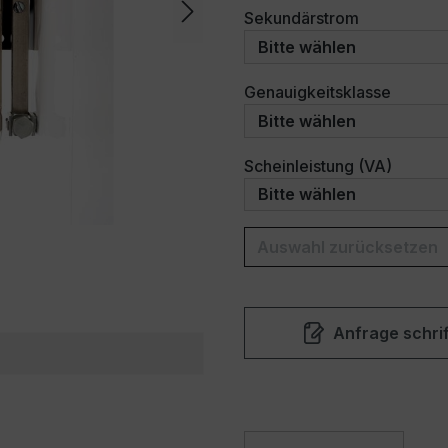
auswählen
Sekundärstrom
auswäh
Genauigkeitsklasse
auswäh
Scheinleistung (VA)
Auswahl zurücksetzen
Anfrage schrif