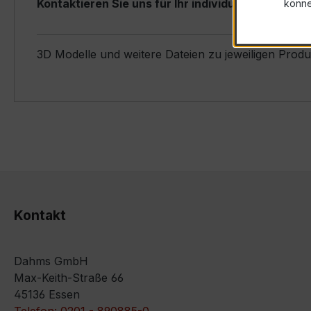
Kontaktieren Sie uns für Ihr individuelles Angebot
könn
3D Modelle und weitere Dateien zu jeweiligen Prod
Kontakt
Dahms GmbH
Max-Keith-Straße 66
45136 Essen