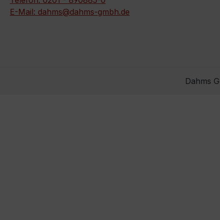
Telefon: 0201 - 890885-0
E-Mail: dahms@dahms-gmbh.de
Dahms Gm