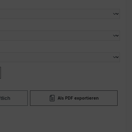
len
len
tlich
Als PDF exportieren