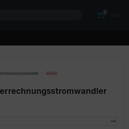
0
Deutsc
rechnungsstromwandler
EASKD
Verrechnungsstromwandler