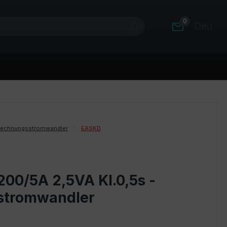
0
Deutsc
rechnungsstromwandler
EASKD
200/5A 2,5VA Kl.0,5s -
stromwandler