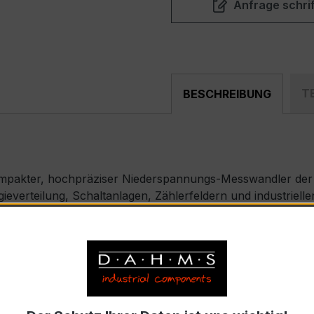
Anfrage schrif
T
BESCHREIBUNG
ompakter, hochpräziser Niederspannungs-Messwandler der 
ieverteilung, Schaltanlagen, Zählerfeldern und industrie
) – EASKD 21.3
nnstrom 200 A pro Phase, Sekundärnennstrom 5 A)
869-2 bzw. DIN EN 61869-2)