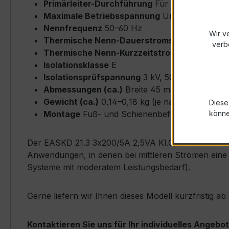
Primärleiter-Durchführung
Für Rundleiter bi
Maximale Betriebsspannung
Um ≤ 0,72 kV
Nennfrequenz
50–60 Hz
Wir v
Thermische Nenn-Dauerstromstärke
Icth = 
verb
Thermische Nenn-Kurzzeitstromstärke
Ith = 
Isolationsklasse
E
Isolationsprüfspannung
3 kV, 50 Hz, 1 min
Abmessungen (ca.)
Breite 45 mm × Höhe 65 
Gewicht (ca.)
0,14–0,18 kg (je nach Ausführun
Diese
Montage
Fuß- und Schienenbefestigung möglich
könn
Der EASKD 21.3 3x200/5A 2,5VA Kl.0,5s zeichnet sic
Anwendungen, in denen bei mittleren Strömen eine 
Systeme mit moderatem Leistungsbedarf).
Gerne liefern wir Ihnen dieses Modell kurzfristig 
Kontaktieren Sie uns für Ihr individuelles Angebot