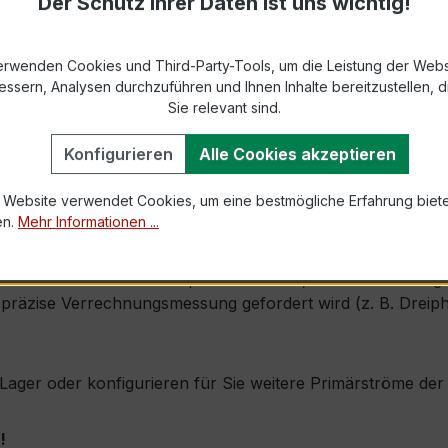
Der Schutz Ihrer Daten ist uns wichtig!
s max. Ø 21 mm (Kabeldurchführung)
erwenden Cookies und Third-Party-Tools, um die Leistung der Webs
1,0 × Ipr (Dauerstrom 1 × Primärnennstrom)
essern, Analysen durchzuführen und Ihnen Inhalte bereitzustellen, di
60 × Ipr, 1 s
Sie relevant sind.
Konfigurieren
Alle Cookies akzeptieren
mm × Tiefe 30 mm
g)
 Website verwendet Cookies, um eine bestmögliche Erfahrung biet
, inkl. Isolierschutzkappe
en.
Mehr Informationen ...
h durch seine sehr kompakte Bauform, hohe Zuverlässigkeit
präzise Verrechnungsmessung gefordert wird (z. B. Dreiph
ab Lager oder konfigurieren für Sie weitere Primärströme d
!