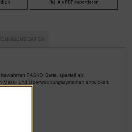
tlich
Als PDF exportieren
ECHNISCHE DATEN
bewährten EASKD-Serie, speziell als
llen Mess- und Überwachungssystemen entwickelt.