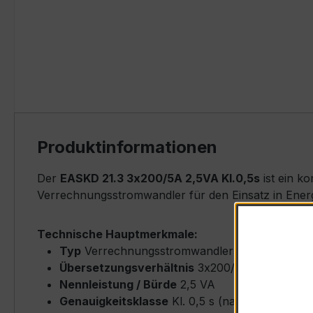
Produktinformationen
Der
EASKD 21.3 3x200/5A 2,5VA Kl.0,5s
ist ein k
Verrechnungsstromwandler für den Einsatz in Energ
Technische Hauptmerkmale:
Typ
Verrechnungsstromwandler (Ringkern-Typ
Übersetzungsverhältnis
3x200/5 A (Primärne
Nennleistung / Bürde
2,5 VA
Genauigkeitsklasse
Kl. 0,5 s (nach IEC/EN 61