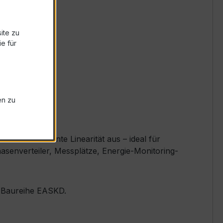
ite zu
e für
en zu
 und exzellente Linearität aus – ideal für
asenverteiler, Messplätze, Energie-Monitoring-
er Baureihe EASKD.