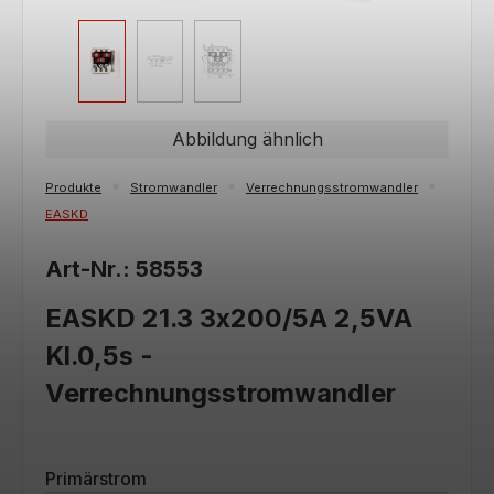
Abbildung ähnlich
Produkte
Stromwandler
Verrechnungsstromwandler
EASKD
Art-Nr.: 58553
EASKD 21.3 3x200/5A 2,5VA
Kl.0,5s -
Verrechnungsstromwandler
auswählen
Primärstrom