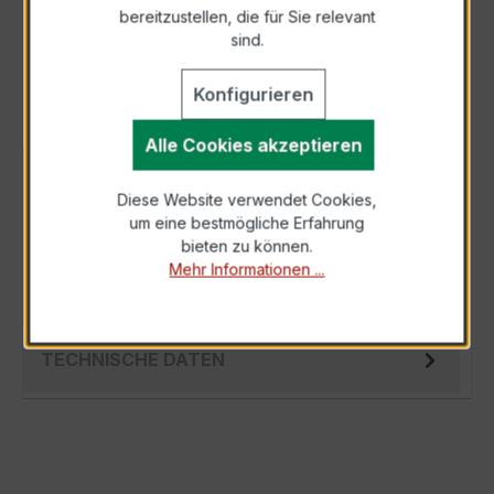
bereitzustellen, die für Sie relevant
Als PDF exportieren
sind.
Konfigurieren
Alle Cookies akzeptieren
BESCHREIBUNG
Diese Website verwendet Cookies,
Der EASKD 21.3 3x200/5A 2,5VA Kl.0,5s ist ein
um eine bestmögliche Erfahrung
kompakter, hochpräziser Niederspannungs-
bieten zu können.
Messwandler der bewährten EASKD-Serie,…
Mehr Informationen ...
Mehr
TECHNISCHE DATEN