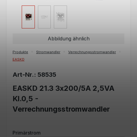
Abbildung ähnlich
Produkte
Stromwandler
Verrechnungsstromwandler
EASKD
Art-Nr.: 58535
EASKD 21.3 3x200/5A 2,5VA
Kl.0,5 -
Verrechnungsstromwandler
auswählen
Primärstrom