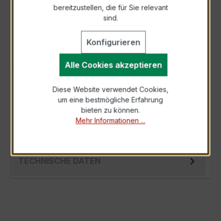
bereitzustellen, die für Sie relevant
Als PDF exportieren
sind.
Konfigurieren
Alle Cookies akzeptieren
BESCHREIBUNG
Diese Website verwendet Cookies,
Der EASKD 21.3 3x200/5A 2,5VA Kl.0,5 ist ein
um eine bestmögliche Erfahrung
kompakter, hochpräziser Niederspannungs-
bieten zu können.
Messwandler der bewährten EASKD-Serie,…
Mehr Informationen ...
Mehr
TECHNISCHE DATEN