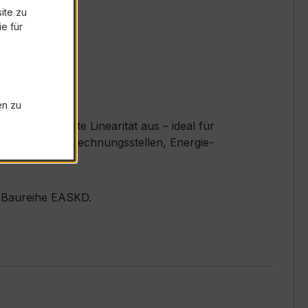
ite zu
e für
en zu
nd exzellente Linearität aus – ideal für
 Verteiler, Abrechnungsstellen, Energie-
er Baureihe EASKD.