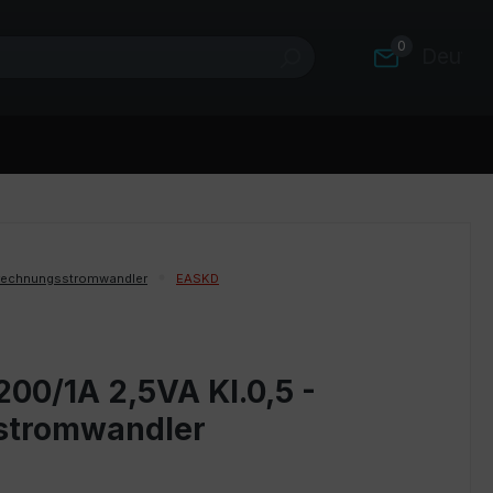
0
Deutsc
rechnungsstromwandler
EASKD
00/1A 2,5VA Kl.0,5 -
stromwandler