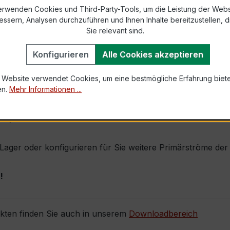
erwenden Cookies und Third-Party-Tools, um die Leistung der Webs
essern, Analysen durchzuführen und Ihnen Inhalte bereitzustellen, di
1,0 × Ipr (Dauerstrom 1 × Primärnennstrom)
Sie relevant sind.
60 × Ipr, 1 s
Konfigurieren
Alle Cookies akzeptieren
 Website verwendet Cookies, um eine bestmögliche Erfahrung biet
en.
Mehr Informationen ...
 durch seine sehr kompakte Bauform, hohe Zuverlässigkeit u
räzise Verrechnungsmessung gefordert wird (z. B. mittlere
ch).
ab Lager oder konfigurieren für Sie weitere Primärströme d
!
ukten finden Sie auch in unserem
Downloadbereich