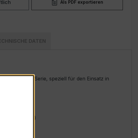
tlich
Als PDF exportieren
ECHNISCHE DATEN
rten EASKD-Serie, speziell für den Einsatz in
t.
nennstrom 1 A)