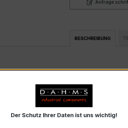
Anfrage schrif
T
BESCHREIBUNG
pakter, hochpräziser Verrechnungsstromwandler der bewäh
nd industriellen Mess- und Überwachungssystemen entwickel
) – EASKD 21.3
enausführung, Primärnennstrom je Phase 200 A, Sekundär
Der Schutz Ihrer Daten ist uns wichtig!
9-2 bzw. DIN EN 61869-2)