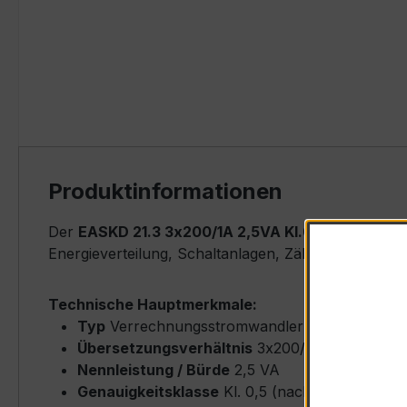
Produktinformationen
Der
EASKD 21.3 3x200/1A 2,5VA Kl.0,5
ist ein kom
Energieverteilung, Schaltanlagen, Zählerfeldern u
Technische Hauptmerkmale:
Typ
Verrechnungsstromwandler (Ringkern-Typ
Übersetzungsverhältnis
3x200/1 A (Dreiphas
Nennleistung / Bürde
2,5 VA
Genauigkeitsklasse
Kl. 0,5 (nach IEC/EN 6186