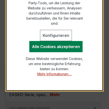
Party-Tools, um die Leistung der
Zur Sammelanfrage hinzufügen
Website zu verbessern, Analysen
durchzuführen und Ihnen Inhalte
bereitzustellen, die für Sie relevant
Anfrage telefonisch
sind.
Konfigurieren
Als PDF exportieren
Alle Cookies akzeptieren
Diese Website verwendet Cookies,
um eine bestmögliche Erfahrung
BESCHREIBUNG
bieten zu können.
Mehr Informationen ...
Der EASKD 21.3 3x150/5A 5VA Kl.0,5s ist ein
kompakter, hochpräziser
Verrechnungsstromwandler der bewährten
EASKD-Serie, spez…
Mehr
TECHNISCHE DATEN