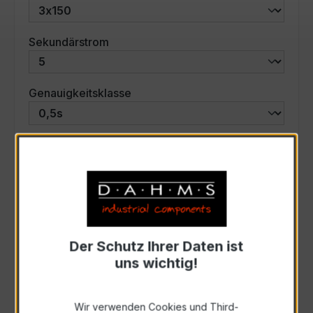
auswählen
Sekundärstrom
auswählen
Genauigkeitsklasse
auswählen
Scheinleistung (VA)
Auswahl zurücksetzen
Der Schutz Ihrer Daten ist
Art. Nr.:
58551
uns wichtig!
Anfrage schriftlich
Wir verwenden Cookies und Third-