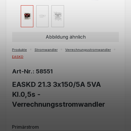
Abbildung ähnlich
Produkte
Stromwandler
Verrechnungsstromwandler
EASKD
Art-Nr.: 58551
EASKD 21.3 3x150/5A 5VA
Kl.0,5s -
Verrechnungsstromwandler
auswählen
Primärstrom