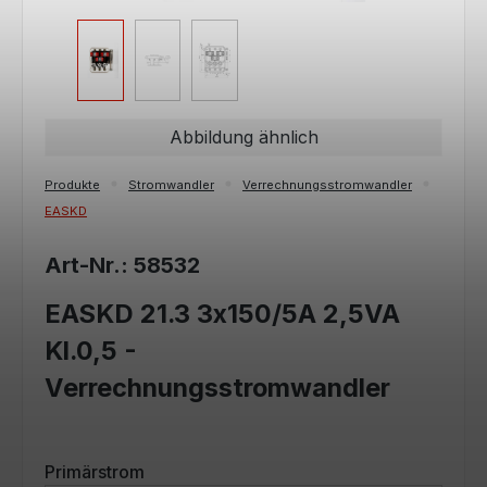
Abbildung ähnlich
Produkte
Stromwandler
Verrechnungsstromwandler
EASKD
Art-Nr.: 58532
EASKD 21.3 3x150/5A 2,5VA
Kl.0,5 -
Verrechnungsstromwandler
auswählen
Primärstrom