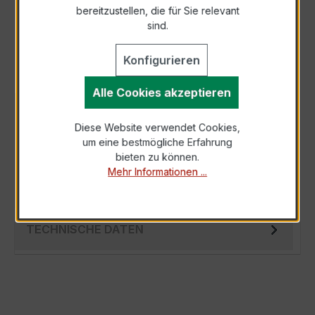
bereitzustellen, die für Sie relevant
Als PDF exportieren
sind.
Konfigurieren
Alle Cookies akzeptieren
BESCHREIBUNG
Diese Website verwendet Cookies,
Der EASKD 21.3 3x150/5A 2,5VA Kl.0,5 ist ein
um eine bestmögliche Erfahrung
kompakter, hochpräziser Niederspannungs-
bieten zu können.
Verrechnungsstromwandler der bewährten…
Mehr Informationen ...
Mehr
TECHNISCHE DATEN