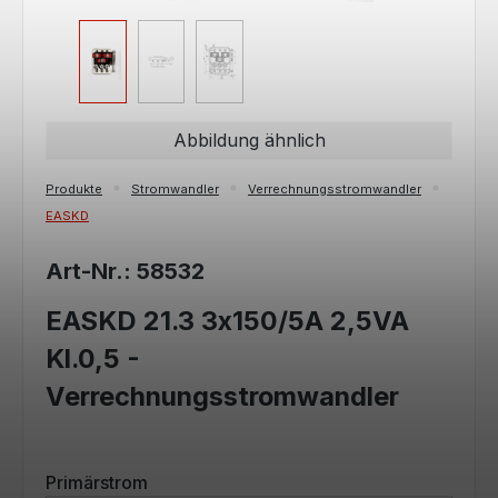
Abbildung ähnlich
Produkte
Stromwandler
Verrechnungsstromwandler
EASKD
Art-Nr.: 58532
EASKD 21.3 3x150/5A 2,5VA
Kl.0,5 -
Verrechnungsstromwandler
auswählen
Primärstrom