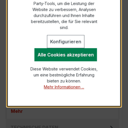
Party-Tools, um die Leistung der
Zur Sammelanfrage hinzufügen
Website zu verbessern, Analysen
durchzuführen und Ihnen Inhalte
bereitzustellen, die für Sie relevant
Anfrage telefonisch
sind.
Konfigurieren
Als PDF exportieren
Alle Cookies akzeptieren
Diese Website verwendet Cookies,
um eine bestmögliche Erfahrung
BESCHREIBUNG
bieten zu können.
Mehr Informationen ...
Der EASKD 21.3 3x150/5A 2,5VA Kl.0,5 ist ein
kompakter, hochpräziser Niederspannungs-
Verrechnungsstromwandler der bewährten…
Mehr
TECHNISCHE DATEN