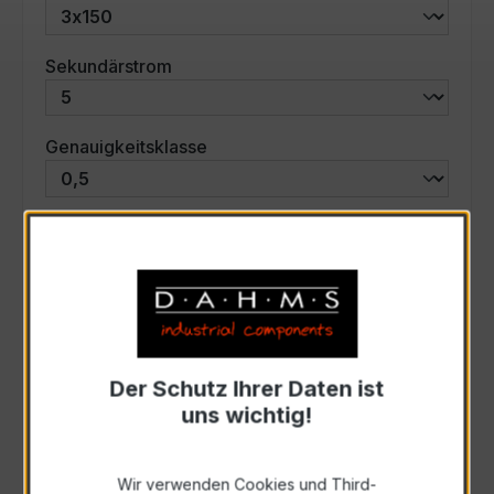
auswählen
Sekundärstrom
auswählen
Genauigkeitsklasse
auswählen
Scheinleistung (VA)
Auswahl zurücksetzen
Der Schutz Ihrer Daten ist
Art. Nr.:
58532
uns wichtig!
Anfrage schriftlich
Wir verwenden Cookies und Third-