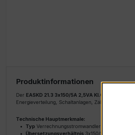
Produktinformationen
Der
EASKD 21.3 3x150/5A 2,5VA Kl.0,2
ist ein kom
Energieverteilung, Schaltanlagen, Zählerfeldern u
Technische Hauptmerkmale:
Typ
Verrechnungsstromwandler – EASKD 21.3
Übersetzungsverhältnis
3x150/5 A (Primärne