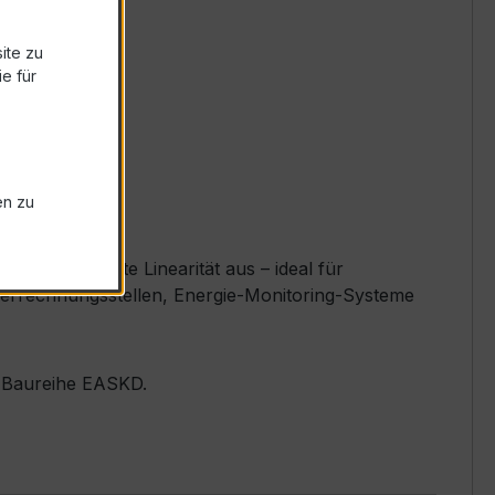
ite zu
e für
en zu
nd exzellente Linearität aus – ideal für
Verrechnungsstellen, Energie-Monitoring-Systeme
er Baureihe EASKD.