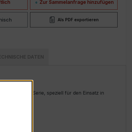
tlich
Zur Sammelanfrage hinzufügen
nisch
Als PDF exportieren
ECHNISCHE DATEN
ten EASKD-Serie, speziell für den Einsatz in
t.