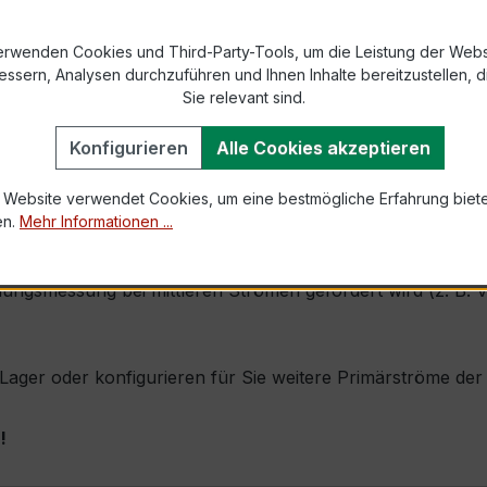
9-2 bzw. DIN EN 61869-2)
erwenden Cookies und Third-Party-Tools, um die Leistung der Webs
essern, Analysen durchzuführen und Ihnen Inhalte bereitzustellen, di
Sie relevant sind.
1,0 × Ipr (Dauerstrom 1 × Primärnennstrom)
Konfigurieren
Alle Cookies akzeptieren
60 × Ipr, 1 s
 Website verwendet Cookies, um eine bestmögliche Erfahrung biet
en.
Mehr Informationen ...
 durch seine sehr kompakte Bauform, hohe Zuverlässigkeit u
ngsmessung bei mittleren Strömen gefordert wird (z. B. 
ab Lager oder konfigurieren für Sie weitere Primärströme d
!