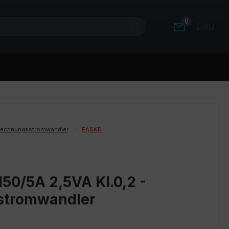
0
Deutsc
rechnungsstromwandler
EASKD
50/5A 2,5VA Kl.0,2 -
stromwandler