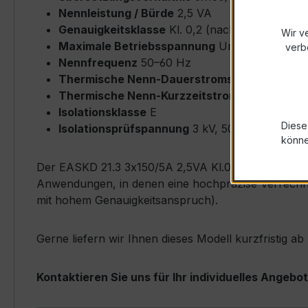
Nennleistung / Bürde
2,5 VA
Genauigkeitsklasse
Kl. 0,2 (nach IEC/EN 6186
Wir v
Maximale Betriebsspannung
Um ≤ 0,72 kV
verb
Nennfrequenz
50–60 Hz
Thermische Nenn-Dauerstromstärke
Icth = 
Thermische Nenn-Kurzzeitstromstärke
Ith = 
Isolationsklasse
E
Diese
Isolationsprüfspannung
3 kV, 50 Hz, 1 min
könn
Der EASKD 21.3 3x150/5A 2,5VA Kl.0,2 zeichnet sich
Anwendungen, in denen eine hochpräzise Verrechnu
mit hohem Genauigkeitsanspruch).
Gerne liefern wir Ihnen dieses Modell kurzfristig 
Kontaktieren Sie uns für Ihr individuelles Angebot