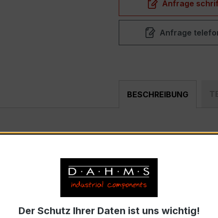
Anfrage schrif
Anfrage telefo
T
BESCHREIBUNG
pakter, hochpräziser Verrechnungsstromwandler der bewähr
nd industriellen Mess- und Überwachungssystemen entwickel
Der Schutz Ihrer Daten ist uns wichtig!
nnstrom 150 A pro Phase, Sekundärnennstrom 5 A)