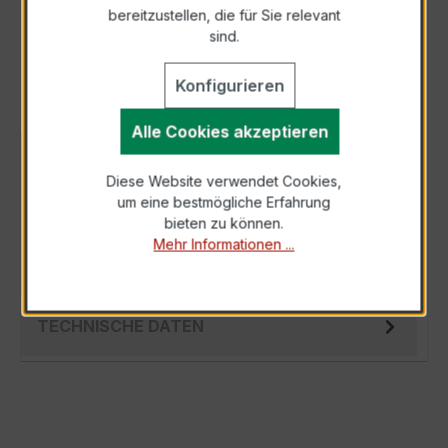
bereitzustellen, die für Sie relevant
Als PDF exportieren
sind.
Konfigurieren
Alle Cookies akzeptieren
BESCHREIBUNG
Diese Website verwendet Cookies,
Der EASKD 21.3 3x150/1A 5VA Kl.0,5 ist ein
um eine bestmögliche Erfahrung
kompakter, hochpräziser
bieten zu können.
Verrechnungsstromwandler der bewährten
Mehr Informationen ...
EASKD-Serie, spezi…
Mehr
TECHNISCHE DATEN