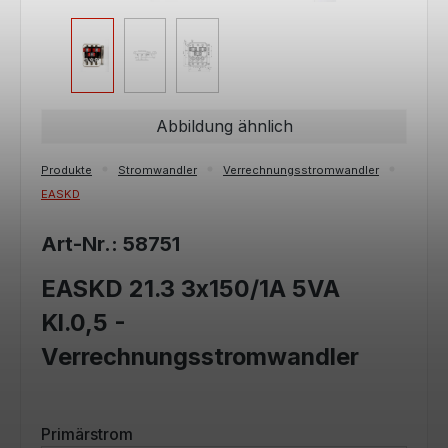
Abbildung ähnlich
Produkte
Stromwandler
Verrechnungsstromwandler
EASKD
Art-Nr.: 58751
EASKD 21.3 3x150/1A 5VA
Kl.0,5 -
Verrechnungsstromwandler
auswählen
Primärstrom