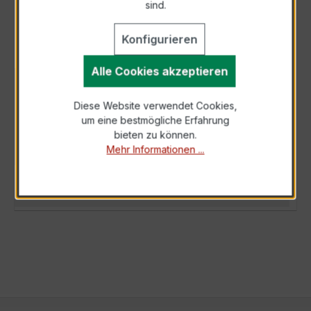
sind.
Konfigurieren
Alle Cookies akzeptieren
BESCHREIBUNG
Diese Website verwendet Cookies,
Der XKBR 42L 750/5A 2,5VA Kl.0,5FS10 ist die
um eine bestmögliche Erfahrung
ideale Wahl für alle, die Präzision und Effizienz
bieten zu können.
in ihrer Strommessung suchen.…
Mehr
Mehr Informationen ...
TECHNISCHE DATEN