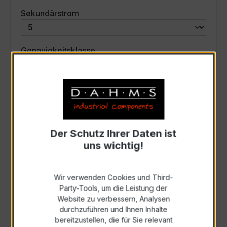
auswählen
Sekundärstrom
auswählen
Genauigkeitsklasse
auswählen
Scheinleistung (VA)
Auswahl zurücksetzen
Der Schutz Ihrer Daten ist
uns wichtig!
Art. Nr.:
42L-6006
Wir verwenden Cookies und Third-
Party-Tools, um die Leistung der
Anfrage schriftlich
Website zu verbessern, Analysen
durchzuführen und Ihnen Inhalte
bereitzustellen, die für Sie relevant
Als PDF exportieren