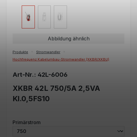
Abbildung ähnlich
Produkte
Stromwandler
Hochfrequenz Kabelumbau-Stromwandler (XKBR/XKBU)
Art-Nr.: 42L-6006
XKBR 42L 750/5A 2,5VA
Kl.0,5FS10
auswählen
Primärstrom