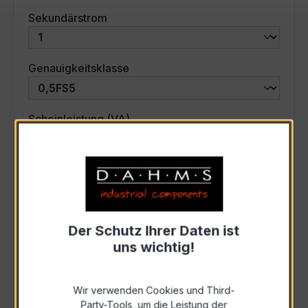
auswählen
Sekundärstrom
auswählen
Genauigkeitsklasse
auswählen
Scheinleistung (VA)
Auswahl zurücksetzen
Art. Nr.:
42L-3005
Der Schutz Ihrer Daten ist
uns wichtig!
Anfrage schriftlich
Wir verwenden Cookies und Third-
Party-Tools, um die Leistung der