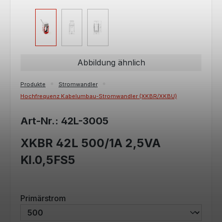
Abbildung ähnlich
Produkte
Stromwandler
Hochfrequenz Kabelumbau-Stromwandler (XKBR/XKBU)
Art-Nr.: 42L-3005
XKBR 42L 500/1A 2,5VA
Kl.0,5FS5
auswählen
Primärstrom