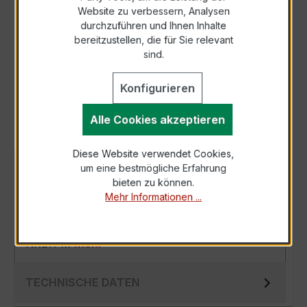
Zur Sammelanfrage hinzufügen
Website zu verbessern, Analysen
durchzuführen und Ihnen Inhalte
bereitzustellen, die für Sie relevant
Anfrage telefonisch
sind.
Als PDF exportieren
Konfigurieren
Alle Cookies akzeptieren
Diese Website verwendet Cookies,
um eine bestmögliche Erfahrung
BESCHREIBUNG
bieten zu können.
Der XKBR 42L 500/1A 2,5VA Kl.0,5FS5 ist ein
Mehr Informationen ...
kompakter, hochpräziser Hochfrequenz
Kabelumbau-Stromwandler der bewährten
XKBR-…
Mehr
TECHNISCHE DATEN