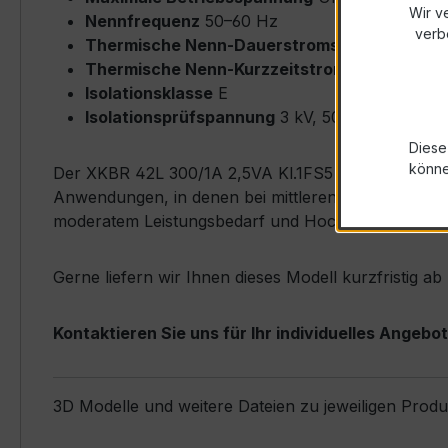
Wir v
Nennfrequenz
50–60 Hz
verb
Thermische Nenn-Dauerstromstärke
Icth = 
Thermische Nenn-Kurzzeitstromstärke
Ith = 
Isolationsklasse
E
Isolationsprüfspannung
3 kV, 50 Hz, 1 min
Diese
könn
Der XKBR 42L 300/1A 2,5VA Kl.1FS5 zeichnet sich du
Anwendungen, in denen bei mittleren bis höheren St
moderatem Leistungsbedarf und Hochfrequenz-Anf
Gerne liefern wir Ihnen dieses Modell kurzfristig a
Kontaktieren Sie uns für Ihr individuelles Angebot
3D Modelle und weitere Dateien zu jeweiligen Prod