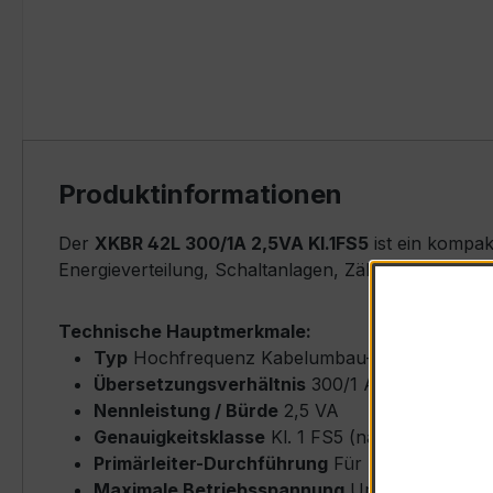
Produktinformationen
Der
XKBR 42L 300/1A 2,5VA Kl.1FS5
ist ein kompak
Energieverteilung, Schaltanlagen, Zählerfeldern u
Technische Hauptmerkmale:
Typ
Hochfrequenz Kabelumbau-Stromwandler
Übersetzungsverhältnis
300/1 A (Primärnenn
Nennleistung / Bürde
2,5 VA
Genauigkeitsklasse
Kl. 1 FS5 (nach IEC/EN 61
Primärleiter-Durchführung
Für Kabel bis max
Maximale Betriebsspannung
Um ≤ 0,72 kV