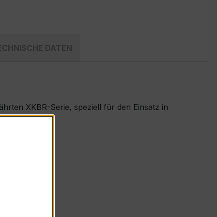
ECHNISCHE DATEN
rten XKBR-Serie, speziell für den Einsatz in
t.