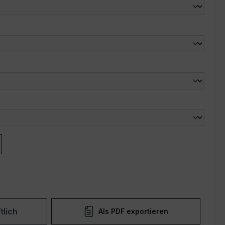
len
len
tlich
Als PDF exportieren