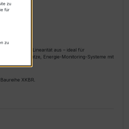
ite zu
e für
en zu
 exzellente Linearität aus – ideal für
rteiler, Messplätze, Energie-Monitoring-Systeme mit
r Baureihe XKBR.