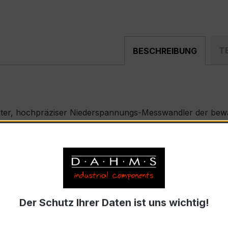
T
BESCHREIBUNG
ter, hochpräziser Niederspannungs-Messwandler der bewäh
nd industriellen Mess- und Überwachungssystemen entwickel
 – XKBR 42L
strom 300 A, Sekundärnennstrom 1 A)
Der Schutz Ihrer Daten ist uns wichtig!
869-2 bzw. DIN EN 61869-2)
. Ø 42 mm