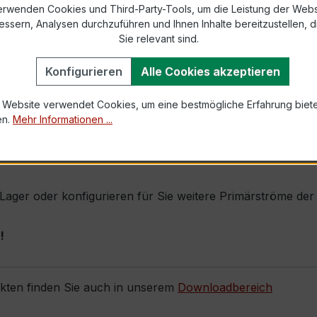
erwenden Cookies und Third-Party-Tools, um die Leistung der Webs
essern, Analysen durchzuführen und Ihnen Inhalte bereitzustellen, di
1,0 × Ipr (Dauerstrom 1 × Primärnennstrom)
Sie relevant sind.
60 × Ipr, 1 s
Konfigurieren
Alle Cookies akzeptieren
 Website verwendet Cookies, um eine bestmögliche Erfahrung biet
en.
Mehr Informationen ...
rch seine sehr kompakte Bauform, hohe Zuverlässigkeit und
römen eine präzise Messung gefordert wird (z. B. Kabelve
orderungen).
b Lager oder konfigurieren für Sie weitere Primärströme de
!
ukten finden Sie auch in unserem
Downloadbereich