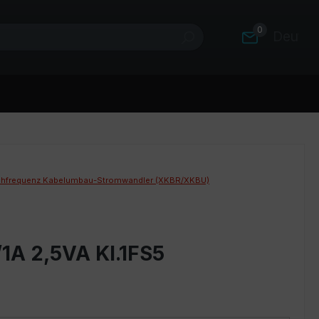
0
Deutsc
hfrequenz Kabelumbau-Stromwandler (XKBR/XKBU)
1A 2,5VA Kl.1FS5