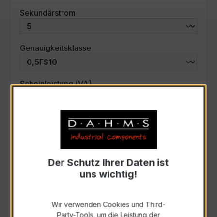
auswählen
Sekundärstrom
auswählen
Genauigkeitsklasse
auswählen
Scheinleistung (VA)
Auswahl zurücksetzen
Art. Nr.:
42L-6010
Der Schutz Ihrer Daten ist
uns wichtig!
Anfrage schriftlich
Wir verwenden Cookies und Third-
Party-Tools, um die Leistung der