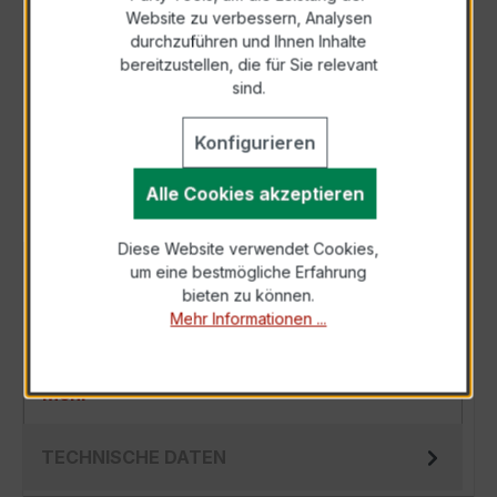
Zur Sammelanfrage hinzufügen
Website zu verbessern, Analysen
durchzuführen und Ihnen Inhalte
bereitzustellen, die für Sie relevant
Anfrage telefonisch
sind.
Als PDF exportieren
Konfigurieren
Alle Cookies akzeptieren
Diese Website verwendet Cookies,
um eine bestmögliche Erfahrung
BESCHREIBUNG
bieten zu können.
Der Hochfrequenz Kabelumbau-Stromwandler
Mehr Informationen ...
XKBR 42L 1000/5A 2,5VA Kl.0,5 FS10 ist ein
kompakter, hochpräziser Niederspannungs-…
Mehr
TECHNISCHE DATEN