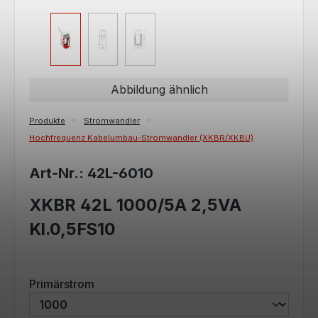
Abbildung ähnlich
Produkte
Stromwandler
Hochfrequenz Kabelumbau-Stromwandler (XKBR/XKBU)
Art-Nr.: 42L-6010
XKBR 42L 1000/5A 2,5VA
Kl.0,5FS10
auswählen
Primärstrom