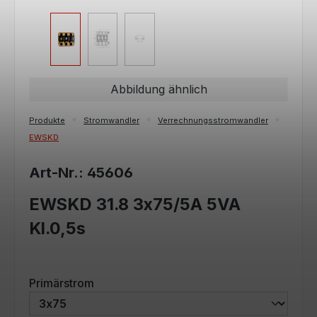
Abbildung ähnlich
Produkte
Stromwandler
Verrechnungsstromwandler
EWSKD
Art-Nr.: 45606
EWSKD 31.8 3x75/5A 5VA
Kl.0,5s
auswählen
Primärstrom