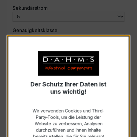
auswählen
Sekundärstrom
auswählen
Genauigkeitsklasse
auswählen
Scheinleistung (VA)
Auswahl zurücksetzen
Der Schutz Ihrer Daten ist
uns wichtig!
Art. Nr.:
45606
Wir verwenden Cookies und Third-
Party-Tools, um die Leistung der
Anfrage schriftlich
Website zu verbessern, Analysen
durchzuführen und Ihnen Inhalte
bereitzustellen, die für Sie relevant
Als PDF exportieren