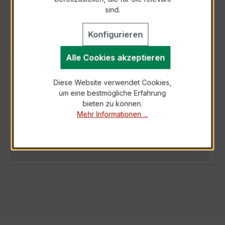
sind.
Konfigurieren
Alle Cookies akzeptieren
BESCHREIBUNG
Der EWSKD 31.8 3x75/5A 5VA Kl.0,5s ist ein
Diese Website verwendet Cookies,
um eine bestmögliche Erfahrung
kompakter, hochpräziser Niederspannungs-
bieten zu können.
Fensterstromwandler der bewährten EWSKD-
Mehr Informationen ...
S…
Mehr
TECHNISCHE DATEN