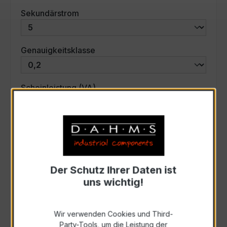
auswählen
Sekundärstrom
auswählen
Genauigkeitsklasse
auswählen
Scheinleistung (VA)
Auswahl zurücksetzen
Art. Nr.:
45511
Der Schutz Ihrer Daten ist
uns wichtig!
Anfrage schriftlich
Wir verwenden Cookies und Third-
Party-Tools, um die Leistung der