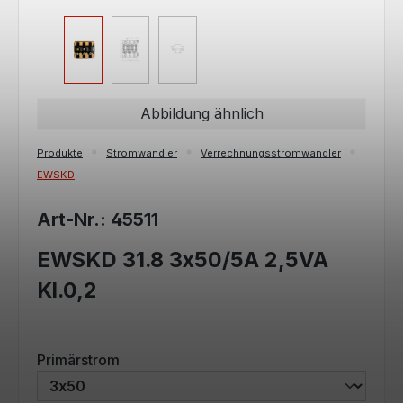
Abbildung ähnlich
Produkte
Stromwandler
Verrechnungsstromwandler
EWSKD
Art-Nr.: 45511
EWSKD 31.8 3x50/5A 2,5VA
Kl.0,2
auswählen
Primärstrom