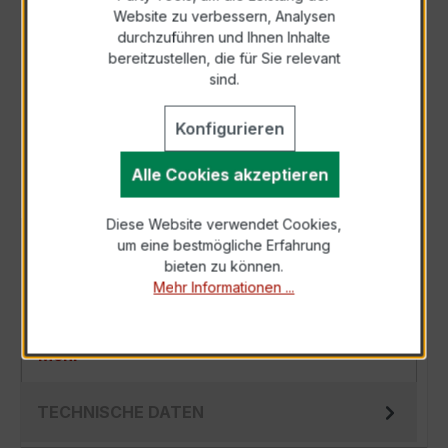
Zur Sammelanfrage hinzufügen
Website zu verbessern, Analysen
durchzuführen und Ihnen Inhalte
bereitzustellen, die für Sie relevant
Anfrage telefonisch
sind.
Als PDF exportieren
Konfigurieren
Alle Cookies akzeptieren
Diese Website verwendet Cookies,
um eine bestmögliche Erfahrung
BESCHREIBUNG
bieten zu können.
Der EWSKD 31.8 3x50/5A 2,5VA Kl.0,2
Mehr Informationen ...
Stromwandler ist die perfekte Wahl für präzise
Energieüberwachung und -messung. Mit eine…
Mehr
TECHNISCHE DATEN