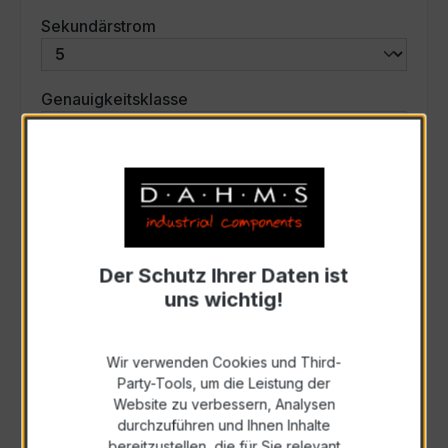
auswählen
Sekundärstrom
auswählen
Genauigkeitsklasse
auswählen
Scheinleistung (VA)
Auswahl zurücksetzen
Der Schutz Ihrer Daten ist
uns wichtig!
Art. Nr.:
45603
Wir verwenden Cookies und Third-
Party-Tools, um die Leistung der
Anfrage schriftlich
Website zu verbessern, Analysen
durchzuführen und Ihnen Inhalte
bereitzustellen, die für Sie relevant
Als PDF exportieren