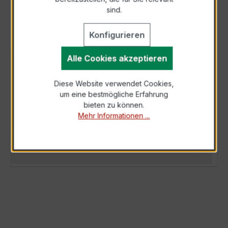
sind.
Konfigurieren
Alle Cookies akzeptieren
BESCHREIBUNG
Der EWSKD 31.8 3x50/5A 10VA Kl.0,5s ist ein
Diese Website verwendet Cookies,
um eine bestmögliche Erfahrung
kompakter, hochpräziser Niederspannungs-
bieten zu können.
Messwandler der bewährten EWSKD-Serie, s…
Mehr Informationen ...
Mehr
TECHNISCHE DATEN