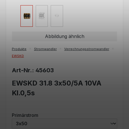
Abbildung ähnlich
Produkte
Stromwandler
Verrechnungsstromwandler
EWSKD
Art-Nr.: 45603
EWSKD 31.8 3x50/5A 10VA
Kl.0,5s
auswählen
Primärstrom