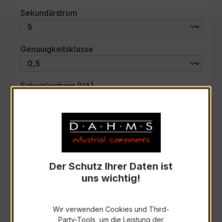
auswählen
Sekundärstrom
auswählen
Genauigkeitsklasse
auswählen
Scheinleistung (VA)
Auswahl zurücksetzen
Art. Nr.:
44563
Der Schutz Ihrer Daten ist
uns wichtig!
Anfrage schriftlich
Wir verwenden Cookies und Third-
Party-Tools, um die Leistung der