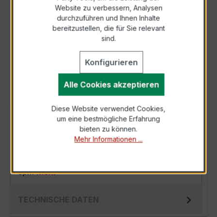
Zur Sammelanfrage hinzufügen
Website zu verbessern, Analysen
durchzuführen und Ihnen Inhalte
bereitzustellen, die für Sie relevant
Anfrage telefonisch
sind.
Als PDF exportieren
Konfigurieren
Alle Cookies akzeptieren
Diese Website verwendet Cookies,
um eine bestmögliche Erfahrung
BESCHREIBUNG
bieten zu können.
Der EWSKD 31.8 3x50/5A 10VA Kl.0,5 ist ein
Mehr Informationen ...
kompakter, hochpräziser Niederspannungs-
Messwandler der bewährten EWSKD-Serie,
sp…
Mehr
TECHNISCHE DATEN