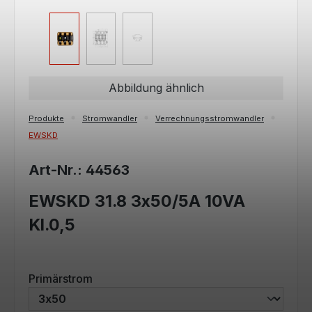
Abbildung ähnlich
Produkte
Stromwandler
Verrechnungsstromwandler
EWSKD
Art-Nr.: 44563
EWSKD 31.8 3x50/5A 10VA
Kl.0,5
auswählen
Primärstrom