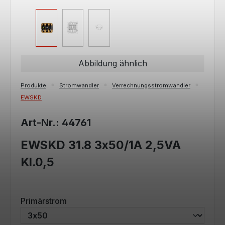
Abbildung ähnlich
Produkte
Stromwandler
Verrechnungsstromwandler
EWSKD
Art-Nr.: 44761
EWSKD 31.8 3x50/1A 2,5VA
Kl.0,5
auswählen
Primärstrom