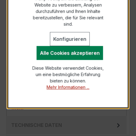
Zur Sammelanfrage hinzufügen
Website zu verbessern, Analysen
durchzuführen und Ihnen Inhalte
bereitzustellen, die für Sie relevant
Anfrage telefonisch
sind.
Als PDF exportieren
Konfigurieren
Alle Cookies akzeptieren
Diese Website verwendet Cookies,
um eine bestmögliche Erfahrung
BESCHREIBUNG
bieten zu können.
Der EWSKD 31.8 3x50/1A 2,5VA Kl.0,5 ist ein
Mehr Informationen ...
kompakter, hochpräziser Niederspannungs-
Messwandler der bewährten EWSKD-Serie, s…
Mehr
TECHNISCHE DATEN