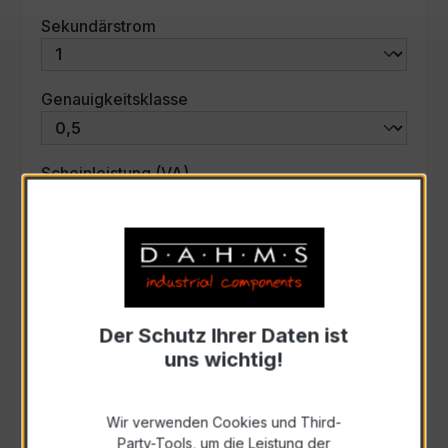
auswählen
Sekundärstrom
auswählen
Genauigkeitsklasse
auswählen
Scheinleistung (VA)
Auswahl zurücksetzen
Art. Nr.:
44761
Der Schutz Ihrer Daten ist
uns wichtig!
Anfrage schriftlich
Wir verwenden Cookies und Third-
Party-Tools, um die Leistung der