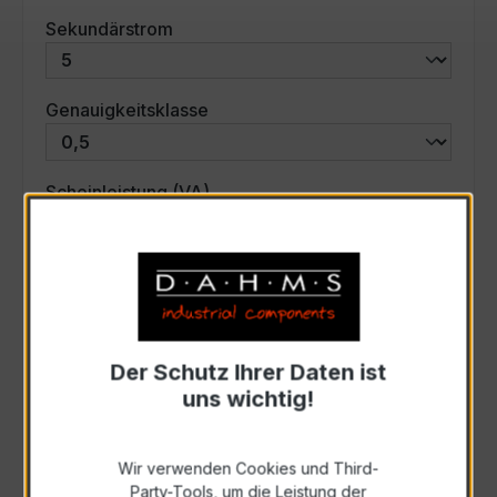
auswählen
Sekundärstrom
auswählen
Genauigkeitsklasse
auswählen
Scheinleistung (VA)
Auswahl zurücksetzen
Art. Nr.:
44575
Der Schutz Ihrer Daten ist
uns wichtig!
Anfrage schriftlich
Wir verwenden Cookies und Third-
Party-Tools, um die Leistung der