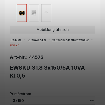
Abbildung ähnlich
Produkte
Stromwandler
Verrechnungsstromwandler
EWSKD
Art-Nr.: 44575
EWSKD 31.8 3x150/5A 10VA
Kl.0,5
auswählen
Primärstrom