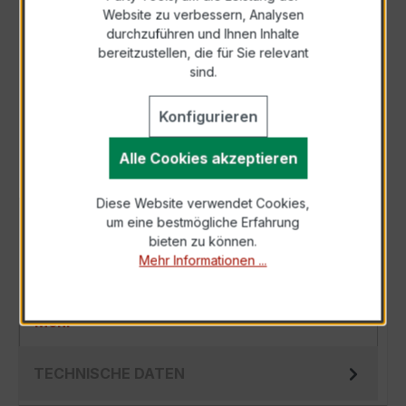
Zur Sammelanfrage hinzufügen
Website zu verbessern, Analysen
durchzuführen und Ihnen Inhalte
bereitzustellen, die für Sie relevant
Anfrage telefonisch
sind.
Als PDF exportieren
Konfigurieren
Alle Cookies akzeptieren
Diese Website verwendet Cookies,
um eine bestmögliche Erfahrung
BESCHREIBUNG
bieten zu können.
Der EWSKD 31.8 3x150/5A 10VA Kl.0,5 ist ein
Mehr Informationen ...
kompakter, hochpräziser Niederspannungs-
Messwandler der bewährten EWSKD-Serie, s…
Mehr
TECHNISCHE DATEN