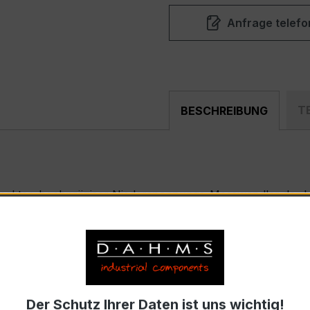
Anfrage telefo
T
BESCHREIBUNG
mpakter, hochpräziser Niederspannungs-Messwandler der be
nd industriellen Mess- und Überwachungssystemen entwickel
WSKD 31.8
nnstrom 150 A pro Phase, Sekundärnennstrom 1 A)
Der Schutz Ihrer Daten ist uns wichtig!