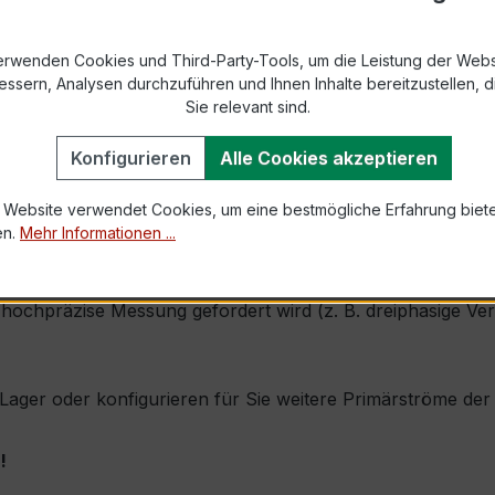
9-2 bzw. DIN EN 61869-2)
ndleiter, Fensteröffnung ca. 31 × 8 mm
erwenden Cookies und Third-Party-Tools, um die Leistung der Webs
essern, Analysen durchzuführen und Ihnen Inhalte bereitzustellen, di
Sie relevant sind.
1,0 × Ipr (Dauerstrom 1 × Primärnennstrom)
60 × Ipr, 1 s
Konfigurieren
Alle Cookies akzeptieren
 Website verwendet Cookies, um eine bestmögliche Erfahrung biet
h, inkl. Sekundärklemmen
en.
Mehr Informationen ...
 durch seine sehr kompakte Bauform, hohe Zuverlässigkeit 
ochpräzise Messung gefordert wird (z. B. dreiphasige Ver
ab Lager oder konfigurieren für Sie weitere Primärströme d
!