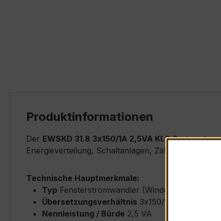
Produktinformationen
Der
EWSKD 31.8 3x150/1A 2,5VA Kl.0,2
ist ein ko
Energieverteilung, Schaltanlagen, Zählerfeldern u
Technische Hauptmerkmale:
Typ
Fensterstromwandler (Window-Type) – E
Übersetzungsverhältnis
3x150/1 A (Primärne
Nennleistung / Bürde
2,5 VA