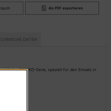
nisch
Als PDF exportieren
ECHNISCHE DATEN
währten EWSKD-Serie, speziell für den Einsatz in
t.