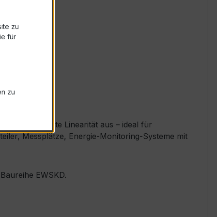
ite zu
e für
en zu
und exzellente Linearität aus – ideal für
teiler, Messplätze, Energie-Monitoring-Systeme mit
er Baureihe EWSKD.