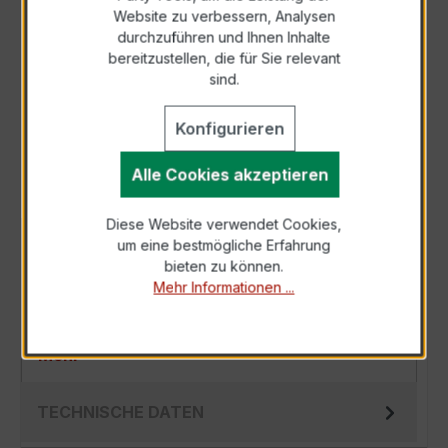
Zur Sammelanfrage hinzufügen
Website zu verbessern, Analysen
durchzuführen und Ihnen Inhalte
bereitzustellen, die für Sie relevant
Anfrage telefonisch
sind.
Als PDF exportieren
Konfigurieren
Alle Cookies akzeptieren
Diese Website verwendet Cookies,
um eine bestmögliche Erfahrung
BESCHREIBUNG
bieten zu können.
Der EWSKD 31.8 3x150/1A 10VA Kl.0,5 ist ein
Mehr Informationen ...
kompakter, hochpräziser Niederspannungs-
Messwandler der bewährten EWSKD-Serie, s…
Mehr
TECHNISCHE DATEN