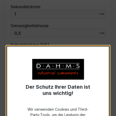
auswählen
Sekundärstrom
auswählen
Genauigkeitsklasse
auswählen
Scheinleistung (VA)
Auswahl zurücksetzen
Art. Nr.:
45775
Der Schutz Ihrer Daten ist
uns wichtig!
Anfrage schriftlich
Wir verwenden Cookies und Third-
Party-Tools, um die Leistung der