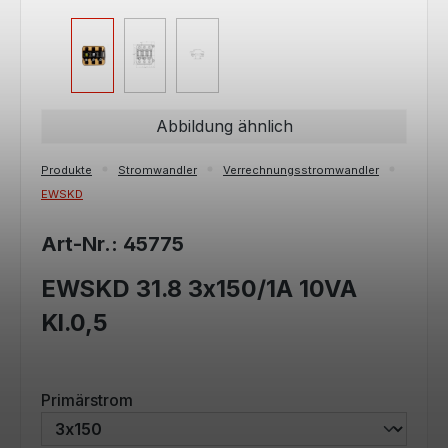
Abbildung ähnlich
Produkte
Stromwandler
Verrechnungsstromwandler
EWSKD
Art-Nr.: 45775
EWSKD 31.8 3x150/1A 10VA
Kl.0,5
auswählen
Primärstrom