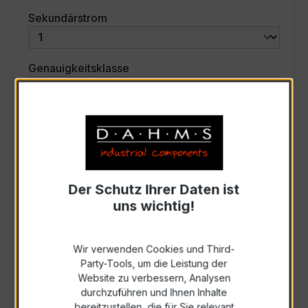
auswählen
Sekundärstrom
auswählen
Genauigkeitsklasse
auswählen
Scheinleistung (VA)
Auswahl zurücksetzen
Der Schutz Ihrer Daten ist
uns wichtig!
Art. Nr.:
44725
Wir verwenden Cookies und Third-
Party-Tools, um die Leistung der
Anfrage schriftlich
Website zu verbessern, Analysen
durchzuführen und Ihnen Inhalte
bereitzustellen, die für Sie relevant
Als PDF exportieren