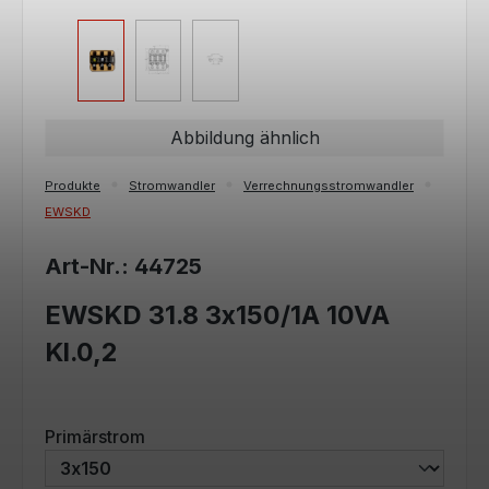
Abbildung ähnlich
Produkte
Stromwandler
Verrechnungsstromwandler
EWSKD
Art-Nr.: 44725
EWSKD 31.8 3x150/1A 10VA
Kl.0,2
auswählen
Primärstrom