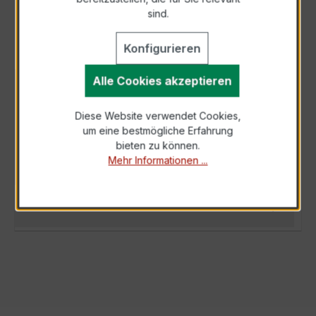
sind.
Konfigurieren
Alle Cookies akzeptieren
BESCHREIBUNG
Der EWSKD 31.8 3x150/1A 10VA Kl.0,2 ist ein
Diese Website verwendet Cookies,
um eine bestmögliche Erfahrung
kompakter, hochpräziser Niederspannungs-
bieten zu können.
Messwandler der bewährten EWSKD-Serie, s…
Mehr Informationen ...
Mehr
TECHNISCHE DATEN