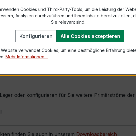
9-2 bzw. DIN EN 61869-2)
erwenden Cookies und Third-Party-Tools, um die Leistung der Webs
essern, Analysen durchzuführen und Ihnen Inhalte bereitzustellen, di
Sie relevant sind.
1,0 × Ipr (Dauerstrom 1 × Primärnennstrom)
60 × Ipr, 1 s
Konfigurieren
Alle Cookies akzeptieren
 Website verwendet Cookies, um eine bestmögliche Erfahrung biet
en.
Mehr Informationen ...
urch seine sehr kompakte Bauform, hohe Zuverlässigkeit un
hochpräzise Messung gefordert wird (z. B. Drehstromverte
ab Lager oder konfigurieren für Sie weitere Primärströme d
!
ukten finden Sie auch in unserem
Downloadbereich