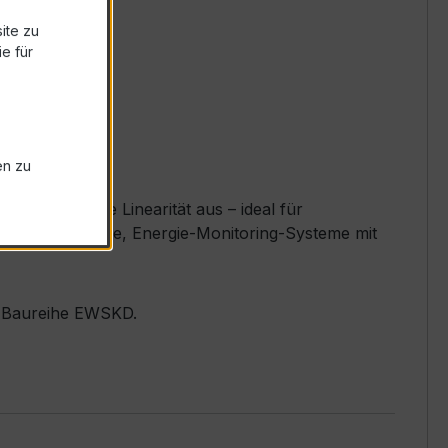
ite zu
e für
en zu
d exzellente Linearität aus – ideal für
iler, Messplätze, Energie-Monitoring-Systeme mit
er Baureihe EWSKD.