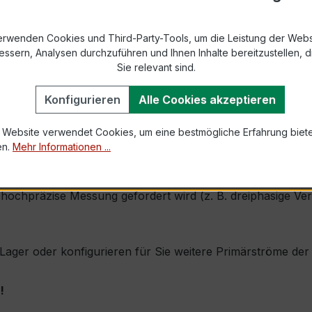
9-2 bzw. DIN EN 61869-2)
s max. Ø 31,8 mm (Kabeldurchführung)
erwenden Cookies und Third-Party-Tools, um die Leistung der Webs
essern, Analysen durchzuführen und Ihnen Inhalte bereitzustellen, di
Sie relevant sind.
1,0 × Ipr (Dauerstrom 1 × Primärnennstrom)
60 × Ipr, 1 s
Konfigurieren
Alle Cookies akzeptieren
 Website verwendet Cookies, um eine bestmögliche Erfahrung biet
, inkl. Isolierschutzkappe
en.
Mehr Informationen ...
durch seine sehr kompakte Bauform, hohe Zuverlässigkeit u
ochpräzise Messung gefordert wird (z. B. dreiphasige Ver
ab Lager oder konfigurieren für Sie weitere Primärströme d
!