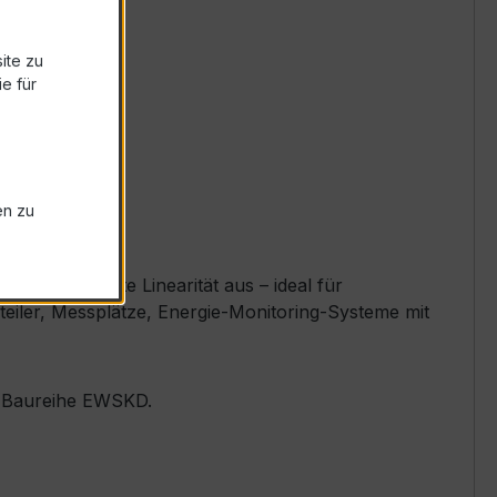
ite zu
e für
en zu
nd exzellente Linearität aus – ideal für
teiler, Messplätze, Energie-Monitoring-Systeme mit
er Baureihe EWSKD.