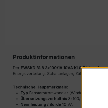
Produktinformationen
Der
EWSKD 31.8 3x100/1A 10VA Kl.0,5
ist ein kom
Energieverteilung, Schaltanlagen, Zählerfeldern u
Technische Hauptmerkmale:
Typ
Fensterstromwandler (Window-Type) – E
Übersetzungsverhältnis
3x100/1 A (Primärne
Nennleistung / Bürde
10 VA