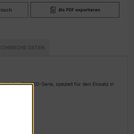
nisch
Als PDF exportieren
ECHNISCHE DATEN
währten EWSKD-Serie, speziell für den Einsatz in
t.