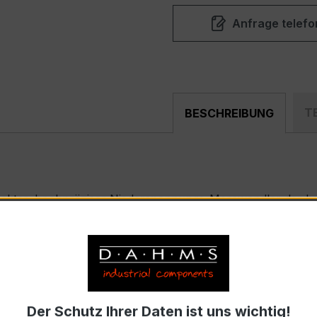
Anfrage telefo
T
BESCHREIBUNG
pakter, hochpräziser Niederspannungs-Messwandler der be
nd industriellen Mess- und Überwachungssystemen entwickel
WSKD 31.8
nnstrom 100 A pro Phase, Sekundärnennstrom 1 A)
Der Schutz Ihrer Daten ist uns wichtig!