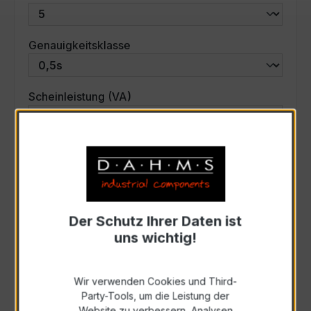
auswählen
Genauigkeitsklasse
auswählen
Scheinleistung (VA)
Auswahl zurücksetzen
Art. Nr.:
33606
Der Schutz Ihrer Daten ist
uns wichtig!
Anfrage schriftlich
Wir verwenden Cookies und Third-
Zur Sammelanfrage hinzufügen
Party-Tools, um die Leistung der
Website zu verbessern, Analysen