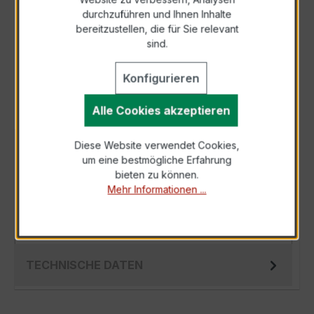
durchzuführen und Ihnen Inhalte
Anfrage telefonisch
bereitzustellen, die für Sie relevant
sind.
Als PDF exportieren
Konfigurieren
Alle Cookies akzeptieren
Diese Website verwendet Cookies,
BESCHREIBUNG
um eine bestmögliche Erfahrung
Der EWSK 31.5 75/5A 15VA Kl.0,5s ist ein
bieten zu können.
Mehr Informationen ...
kompakter, hochpräziser Niederspannungs-
Messwandler der bewährten EWSK-Serie,
spezi…
Mehr
TECHNISCHE DATEN