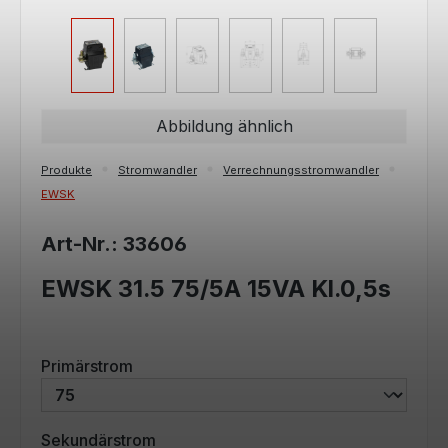
Abbildung ähnlich
Produkte
Stromwandler
Verrechnungsstromwandler
EWSK
Art-Nr.: 33606
EWSK 31.5 75/5A 15VA Kl.0,5s
auswählen
Primärstrom
auswählen
Sekundärstrom