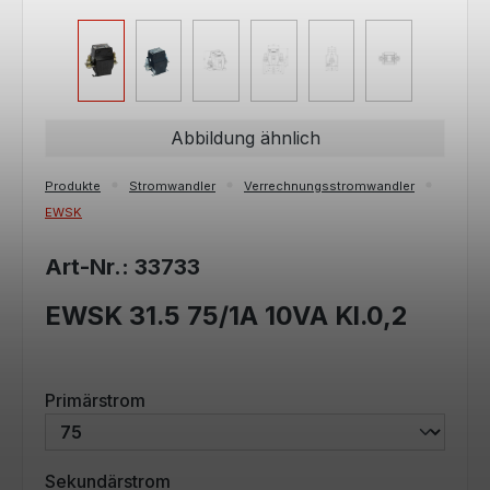
Abbildung ähnlich
Produkte
Stromwandler
Verrechnungsstromwandler
EWSK
Art-Nr.: 33733
EWSK 31.5 75/1A 10VA Kl.0,2
auswählen
Primärstrom
auswählen
Sekundärstrom