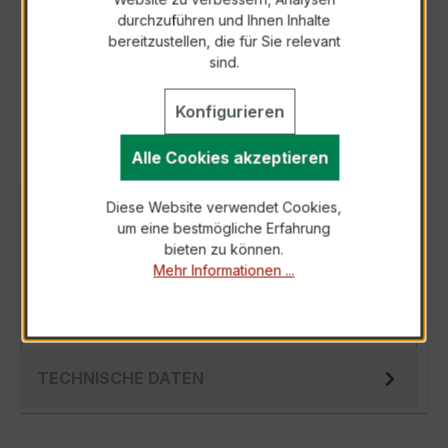
durchzuführen und Ihnen Inhalte
Anfrage telefonisch
bereitzustellen, die für Sie relevant
sind.
Als PDF exportieren
Konfigurieren
Alle Cookies akzeptieren
Diese Website verwendet Cookies,
BESCHREIBUNG
um eine bestmögliche Erfahrung
Der EWSK 31.5 75/1A 10VA Kl.0,2 ist ein
bieten zu können.
Mehr Informationen ...
kompakter, hochpräziser Niederspannungs-
Messwandler der bewährten EWSK-Serie,
spezie…
Mehr
TECHNISCHE DATEN