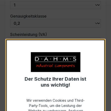
auswählen
Genauigkeitsklasse
auswählen
Scheinleistung (VA)
Auswahl zurücksetzen
Art. Nr.:
33733
Der Schutz Ihrer Daten ist
uns wichtig!
Anfrage schriftlich
Wir verwenden Cookies und Third-
Zur Sammelanfrage hinzufügen
Party-Tools, um die Leistung der
Website zu verbessern, Analysen