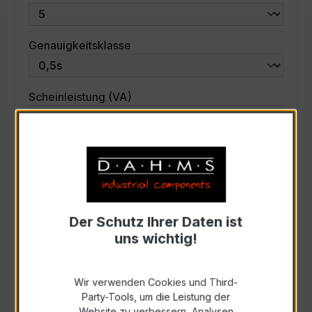
auswählen
Genauigkeitsklasse
auswählen
Scheinleistung (VA)
Auswahl zurücksetzen
Art. Nr.:
33599
Der Schutz Ihrer Daten ist
uns wichtig!
Anfrage schriftlich
Wir verwenden Cookies und Third-
Zur Sammelanfrage hinzufügen
Party-Tools, um die Leistung der
Website zu verbessern, Analysen