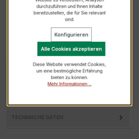
durchzuführen und Ihnen Inhalte
Anfrage telefonisch
bereitzustellen, die für Sie relevant
sind.
Als PDF exportieren
Konfigurieren
Alle Cookies akzeptieren
Diese Website verwendet Cookies,
BESCHREIBUNG
um eine bestmögliche Erfahrung
Der EWSK 31.5 60/5A 2,5VA Kl.0,5s ist ein
bieten zu können.
Mehr Informationen ...
kompakter, hochpräziser Niederspannungs-
Messwandler der bewährten EWSK-Serie,
spez…
Mehr
TECHNISCHE DATEN