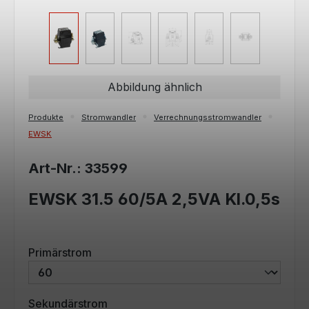
Abbildung ähnlich
Produkte
Stromwandler
Verrechnungsstromwandler
EWSK
Art-Nr.: 33599
EWSK 31.5 60/5A 2,5VA Kl.0,5s
auswählen
Primärstrom
auswählen
Sekundärstrom